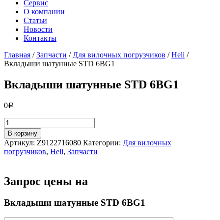
Сервис
О компании
Статьи
Новости
Контакты
Главная
/
Запчасти
/
Для вилочных погрузчиков
/
Heli
/
Вкладыши шатунные STD 6BG1
Вкладыши шатунные STD 6BG1
0
Р
Количество
товара
В корзину
Вкладыши
Артикул:
Z9122716080
Категории:
Для вилочных
шатунные
погрузчиков
,
Heli
,
Запчасти
STD
6BG1
Запрос цены на
Вкладыши шатунные STD 6BG1