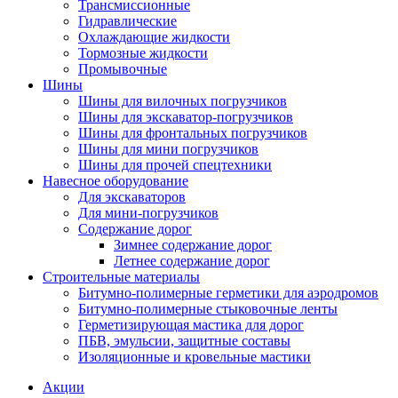
Трансмиссионные
Гидравлические
Охлаждающие жидкости
Тормозные жидкости
Промывочные
Шины
Шины для вилочных погрузчиков
Шины для экскаватор-погрузчиков
Шины для фронтальных погрузчиков
Шины для мини погрузчиков
Шины для прочей спецтехники
Навесное оборудование
Для экскаваторов
Для мини-погрузчиков
Содержание дорог
Зимнее содержание дорог
Летнее содержание дорог
Строительные материалы
Битумно-полимерные герметики для аэродромов
Битумно-полимерные стыковочные ленты
Герметизирующая мастика для дорог
ПБВ, эмульсии, защитные составы
Изоляционные и кровельные мастики
Акции