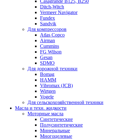
Casagrande B125, B250
Ditch-Witch
Vermeer Navigator
Fundex
Sandvik
Для компрессоров
Atlas Copco
Airman
Cummins
FG Wilson
Gesan
SDMO
Для дорожной техники
Bomag
HAMM
Vibromax (JCB)
Wirtgen
Vogele
Для сельскохозяйственной техники
Масла и техн. жидкости
Моторные масла
Синтетические
Полусинтетические
Минеральные
Многоцелевые