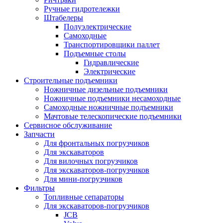
Ручные гидротележки
Штабелеры
Полуэлектрические
Самоходные
Транспортировщики паллет
Подъемные столы
Гидравлические
Электрические
Строительные подъемники
Ножничные дизельные подъемники
Ножничные подъемники несамоходные
Самоходные ножничные подъемники
Мачтовые телескопические подъемники
Сервисное обслуживание
Запчасти
Для фронтальных погрузчиков
Для экскаваторов
Для вилочных погрузчиков
Для экскаваторов-погрузчиков
Для мини-погрузчиков
Фильтры
Топливные сепараторы
Для экскаваторов-погрузчиков
JCB