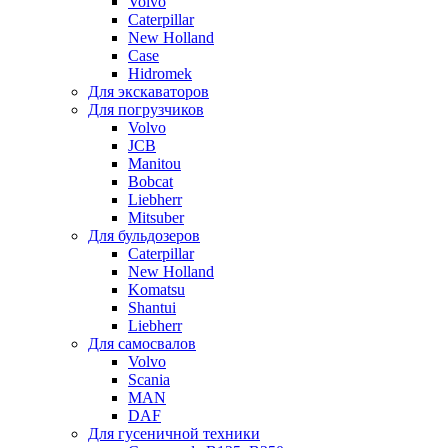
Volvo
Caterpillar
New Holland
Case
Hidromek
Для экскаваторов
Для погрузчиков
Volvo
JCB
Manitou
Bobcat
Liebherr
Mitsuber
Для бульдозеров
Caterpillar
New Holland
Komatsu
Shantui
Liebherr
Для самосвалов
Volvo
Scania
MAN
DAF
Для гусеничной техники