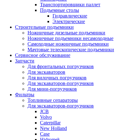
Транспортировщики паллет
Подъемные столы
Гидравлические
Электрические
Строительные подъемники
Ножничные дизельные подъемники
Ножничные подъемники несамоходные
Самоходные ножничные подъемники
Мачтовые телескопические подъемники
Сервисное обслуживание
Запчасти
Для фронтальных погрузчиков
Для экскаваторов
Для вилочных погрузчиков
Для экскаваторов-погрузчиков
Для мини-погрузчиков
Фильтры
Топливные сепараторы
Для экскаваторов-погрузчиков
JCB
Volvo
Caterpillar
New Holland
Case
Hidromek