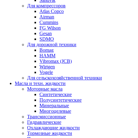
Sandvik
Для компрессоров
Atlas Copco
Airman
Cummins
FG Wilson
Gesan
SDMO
Для дорожной техники
Bomag
HAMM
Vibromax (JCB)
Wirtgen
Vogele
Для сельскохозяйственной техники
Масла и техн. жидкости
Моторные масла
Синтетические
Полусинтетические
Минеральные
Многоцелевые
Трансмиссионные
Гидравлические
Охлаждающие жидкости
Тормозные жидкости