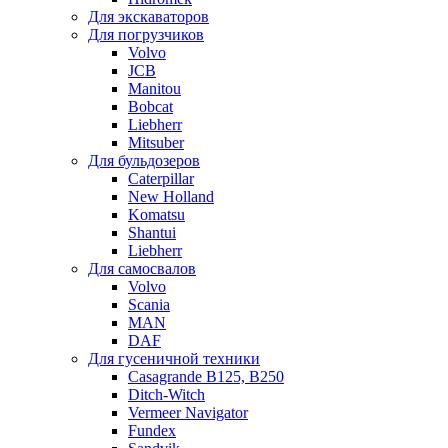
Для экскаваторов
Для погрузчиков
Volvo
JCB
Manitou
Bobcat
Liebherr
Mitsuber
Для бульдозеров
Caterpillar
New Holland
Komatsu
Shantui
Liebherr
Для самосвалов
Volvo
Scania
MAN
DAF
Для гусеничной техники
Casagrande B125, B250
Ditch-Witch
Vermeer Navigator
Fundex