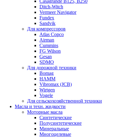
Casagrande B125, B250
Ditch-Witch
Vermeer Navigator
Fundex
Sandvik
Для компрессоров
Atlas Copco
Airman
Cummins
FG Wilson
Gesan
SDMO
Для дорожной техники
Bomag
HAMM
Vibromax (JCB)
Wirtgen
Vogele
Для сельскохозяйственной техники
Масла и техн. жидкости
Моторные масла
Синтетические
Полусинтетические
Минеральные
Многоцелевые