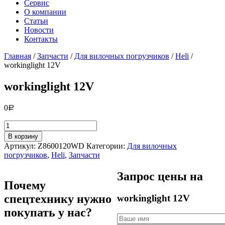
Сервис
О компании
Статьи
Новости
Контакты
Главная
/
Запчасти
/
Для вилочных погрузчиков
/
Heli
/
workinglight 12V
workinglight 12V
0
Р
Количество
товара
В корзину
workinglight
Артикул:
Z8600120WD
Категории:
Для вилочных
12V
погрузчиков
,
Heli
,
Запчасти
Запрос цены на
Почему
спецтехнику нужно
workinglight 12V
покупать у нас?