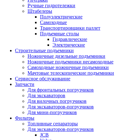
Ручные гидротележки
Штабелеры
Полуэлектрические
Самоходные
Транспортировщики паллет
Подъемные столы
Гидравлические
Электрические
Строительные подъемники
Ножничные дизельные подъемники
Ножничные подъемники несамоходные
Самоходные ножничные подъемники
Мачтовые телескопические подъемники
Сервисное обслуживание
Запчасти
Для фронтальных погрузчиков
Для экскаваторов
Для вилочных погрузчиков
Для экскаваторов-погрузчиков
Для мини-погрузчиков
Фильтры
Топливные сепараторы
Для экскаваторов-погрузчиков
JCB