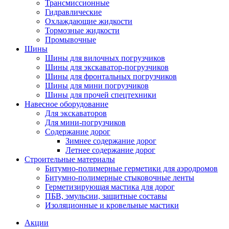
Трансмиссионные
Гидравлические
Охлаждающие жидкости
Тормозные жидкости
Промывочные
Шины
Шины для вилочных погрузчиков
Шины для экскаватор-погрузчиков
Шины для фронтальных погрузчиков
Шины для мини погрузчиков
Шины для прочей спецтехники
Навесное оборудование
Для экскаваторов
Для мини-погрузчиков
Содержание дорог
Зимнее содержание дорог
Летнее содержание дорог
Строительные материалы
Битумно-полимерные герметики для аэродромов
Битумно-полимерные стыковочные ленты
Герметизирующая мастика для дорог
ПБВ, эмульсии, защитные составы
Изоляционные и кровельные мастики
Акции