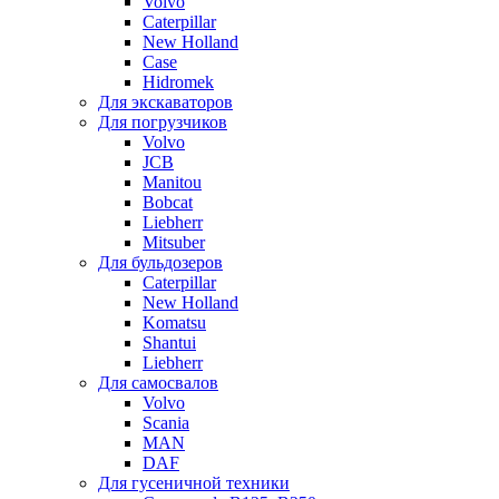
Volvo
Caterpillar
New Holland
Case
Hidromek
Для экскаваторов
Для погрузчиков
Volvo
JCB
Manitou
Bobcat
Liebherr
Mitsuber
Для бульдозеров
Caterpillar
New Holland
Komatsu
Shantui
Liebherr
Для самосвалов
Volvo
Scania
MAN
DAF
Для гусеничной техники