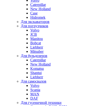
Volvo
Caterpillar
New Holland
Case
Hidromek
Для экскаваторов
Для погрузчиков
Volvo
JCB
Manitou
Bobcat
Liebherr
Mitsuber
Для бульдозеров
Caterpillar
New Holland
Komatsu
Shantui
Liebherr
Для самосвалов
Volvo
Scania
MAN
DAF
Для гусеничной техники