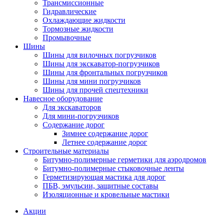
Трансмиссионные
Гидравлические
Охлаждающие жидкости
Тормозные жидкости
Промывочные
Шины
Шины для вилочных погрузчиков
Шины для экскаватор-погрузчиков
Шины для фронтальных погрузчиков
Шины для мини погрузчиков
Шины для прочей спецтехники
Навесное оборудование
Для экскаваторов
Для мини-погрузчиков
Содержание дорог
Зимнее содержание дорог
Летнее содержание дорог
Строительные материалы
Битумно-полимерные герметики для аэродромов
Битумно-полимерные стыковочные ленты
Герметизирующая мастика для дорог
ПБВ, эмульсии, защитные составы
Изоляционные и кровельные мастики
Акции