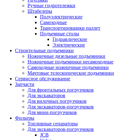
Ручные гидротележки
Штабелеры
Полуэлектрические
Самоходные
Транспортировщики паллет
Подъемные столы
Гидравлические
Электрические
Строительные подъемники
Ножничные дизельные подъемники
Ножничные подъемники несамоходные
Самоходные ножничные подъемники
Мачтовые телескопические подъемники
Сервисное обслуживание
Запчасти
Для фронтальных погрузчиков
Для экскаваторов
Для вилочных погрузчиков
Для экскаваторов-погрузчиков
Для мини-погрузчиков
Фильтры
Топливные сепараторы
Для экскаваторов-погрузчиков
JCB