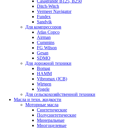
Casagrande B125, B250
Ditch-Witch
Vermeer Navigator
Fundex
Sandvik
Для компрессоров
Atlas Copco
Airman
Cummins
FG Wilson
Gesan
SDMO
Для дорожной техники
Bomag
HAMM
Vibromax (JCB)
Wirtgen
Vogele
Для сельскохозяйственной техники
Масла и техн. жидкости
Моторные масла
Синтетические
Полусинтетические
Минеральные
Многоцелевые