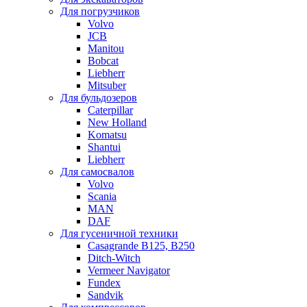
Для погрузчиков
Volvo
JCB
Manitou
Bobcat
Liebherr
Mitsuber
Для бульдозеров
Caterpillar
New Holland
Komatsu
Shantui
Liebherr
Для самосвалов
Volvo
Scania
MAN
DAF
Для гусеничной техники
Casagrande B125, B250
Ditch-Witch
Vermeer Navigator
Fundex
Sandvik