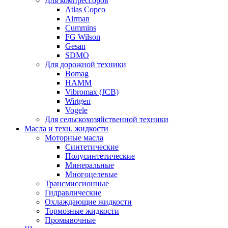
Для компрессоров
Atlas Copco
Airman
Cummins
FG Wilson
Gesan
SDMO
Для дорожной техники
Bomag
HAMM
Vibromax (JCB)
Wirtgen
Vogele
Для сельскохозяйственной техники
Масла и техн. жидкости
Моторные масла
Синтетические
Полусинтетические
Минеральные
Многоцелевые
Трансмиссионные
Гидравлические
Охлаждающие жидкости
Тормозные жидкости
Промывочные