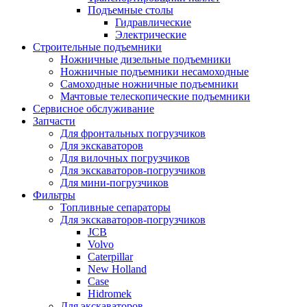
Подъемные столы
Гидравлические
Электрические
Строительные подъемники
Ножничные дизельные подъемники
Ножничные подъемники несамоходные
Самоходные ножничные подъемники
Мачтовые телескопические подъемники
Сервисное обслуживание
Запчасти
Для фронтальных погрузчиков
Для экскаваторов
Для вилочных погрузчиков
Для экскаваторов-погрузчиков
Для мини-погрузчиков
Фильтры
Топливные сепараторы
Для экскаваторов-погрузчиков
JCB
Volvo
Caterpillar
New Holland
Case
Hidromek
Для экскаваторов