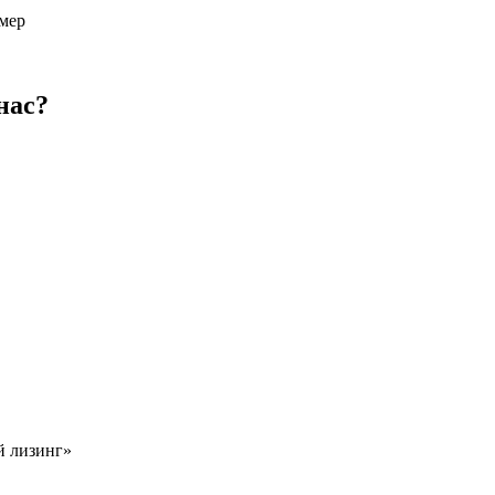
мер
нас?
й лизинг»