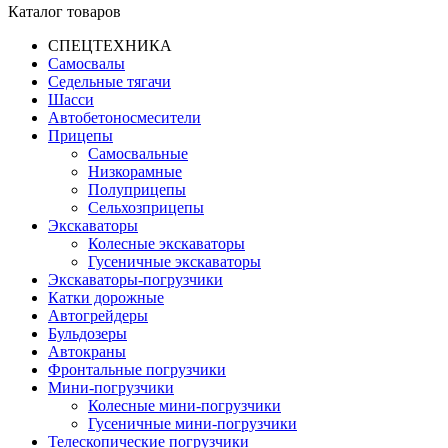
Каталог товаров
СПЕЦТЕХНИКА
Самосвалы
Седельные тягачи
Шасси
Автобетоно­смесители
Прицепы
Самосвальные
Низкорамные
Полуприцепы
Сельхозприцепы
Экскаваторы
Колесные экскаваторы
Гусеничные экскаваторы
Экскаваторы-погрузчики
Катки дорожные
Автогрейдеры
Бульдозеры
Автокраны
Фронтальные погрузчики
Мини-погрузчики
Колесные мини-погрузчики
Гусеничные мини-погрузчики
Телескопические погрузчики