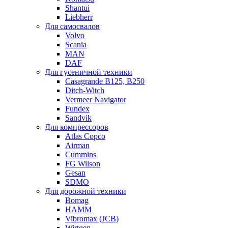
Shantui
Liebherr
Для самосвалов
Volvo
Scania
MAN
DAF
Для гусеничной техники
Casagrande B125, B250
Ditch-Witch
Vermeer Navigator
Fundex
Sandvik
Для компрессоров
Atlas Copco
Airman
Cummins
FG Wilson
Gesan
SDMO
Для дорожной техники
Bomag
HAMM
Vibromax (JCB)
Wirtgen