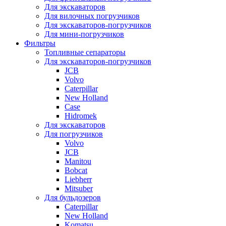
Для экскаваторов
Для вилочных погрузчиков
Для экскаваторов-погрузчиков
Для мини-погрузчиков
Фильтры
Топливные сепараторы
Для экскаваторов-погрузчиков
JCB
Volvo
Caterpillar
New Holland
Case
Hidromek
Для экскаваторов
Для погрузчиков
Volvo
JCB
Manitou
Bobcat
Liebherr
Mitsuber
Для бульдозеров
Caterpillar
New Holland
Komatsu