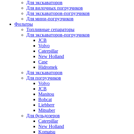
Для экскаваторов
Для вилочных погрузчиков
Для экскаваторов-погрузчиков
Для мини-погрузчиков
Фильтры
Топливные сепараторы
Для экскаваторов-погрузчиков
JCB
Volvo
Caterpillar
New Holland
Case
Hidromek
Для экскаваторов
Для погрузчиков
Volvo
JCB
Manitou
Bobcat
Liebherr
Mitsuber
Для бульдозеров
Caterpillar
New Holland
Komatsu