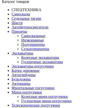
Каталог товаров
СПЕЦТЕХНИКА
Самосвалы
Седельные тягачи
Шасси
Автобетоно­смесители
Прицепы
Самосвальные
Низкорамные
Полуприцепы
Сельхозприцепы
Экскаваторы
Колесные экскаваторы
Гусеничные экскаваторы
Экскаваторы-погрузчики
Катки дорожные
Автогрейдеры
Бульдозеры
Автокраны
Фронтальные погрузчики
Мини-погрузчики
Колесные мини-погрузчики
Гусеничные мини-погрузчики
Телескопические погрузчики