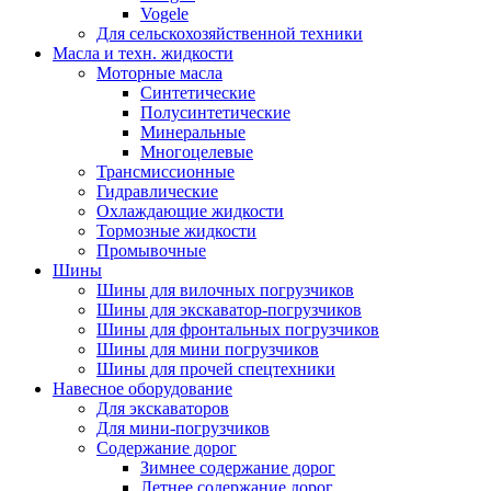
Vogele
Для сельскохозяйственной техники
Масла и техн. жидкости
Моторные масла
Синтетические
Полусинтетические
Минеральные
Многоцелевые
Трансмиссионные
Гидравлические
Охлаждающие жидкости
Тормозные жидкости
Промывочные
Шины
Шины для вилочных погрузчиков
Шины для экскаватор-погрузчиков
Шины для фронтальных погрузчиков
Шины для мини погрузчиков
Шины для прочей спецтехники
Навесное оборудование
Для экскаваторов
Для мини-погрузчиков
Содержание дорог
Зимнее содержание дорог
Летнее содержание дорог