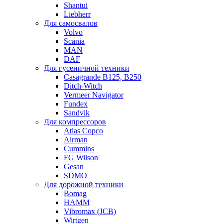
Shantui
Liebherr
Для самосвалов
Volvo
Scania
MAN
DAF
Для гусеничной техники
Casagrande B125, B250
Ditch-Witch
Vermeer Navigator
Fundex
Sandvik
Для компрессоров
Atlas Copco
Airman
Cummins
FG Wilson
Gesan
SDMO
Для дорожной техники
Bomag
HAMM
Vibromax (JCB)
Wirtgen