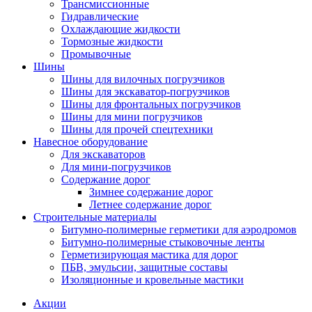
Трансмиссионные
Гидравлические
Охлаждающие жидкости
Тормозные жидкости
Промывочные
Шины
Шины для вилочных погрузчиков
Шины для экскаватор-погрузчиков
Шины для фронтальных погрузчиков
Шины для мини погрузчиков
Шины для прочей спецтехники
Навесное оборудование
Для экскаваторов
Для мини-погрузчиков
Содержание дорог
Зимнее содержание дорог
Летнее содержание дорог
Строительные материалы
Битумно-полимерные герметики для аэродромов
Битумно-полимерные стыковочные ленты
Герметизирующая мастика для дорог
ПБВ, эмульсии, защитные составы
Изоляционные и кровельные мастики
Акции