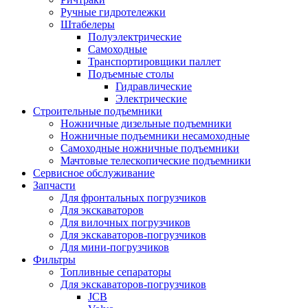
Ручные гидротележки
Штабелеры
Полуэлектрические
Самоходные
Транспортировщики паллет
Подъемные столы
Гидравлические
Электрические
Строительные подъемники
Ножничные дизельные подъемники
Ножничные подъемники несамоходные
Самоходные ножничные подъемники
Мачтовые телескопические подъемники
Сервисное обслуживание
Запчасти
Для фронтальных погрузчиков
Для экскаваторов
Для вилочных погрузчиков
Для экскаваторов-погрузчиков
Для мини-погрузчиков
Фильтры
Топливные сепараторы
Для экскаваторов-погрузчиков
JCB