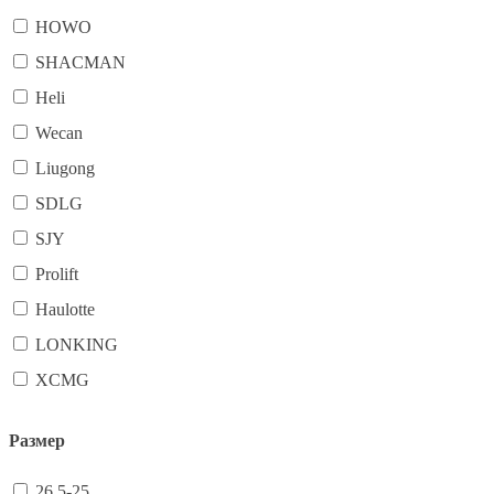
HOWO
SHACMAN
Heli
Wecan
Liugong
SDLG
SJY
Prolift
Haulotte
LONKING
XCMG
Размер
26.5-25