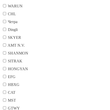
WARUN
CHL
Четра
Dingli
SKYER
AMT N.V.
SHANMON
SITRAK
HONGYAN
EFG
HBXG
CAT
MST
GTWY