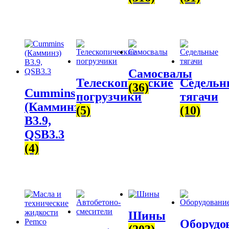
Самосвалы
Телескопические
Седельн
(36)
Cummins
погрузчики
тягачи
(Камминз)
(5)
(10)
B3.9,
QSB3.3
(4)
Шины
Оборудо