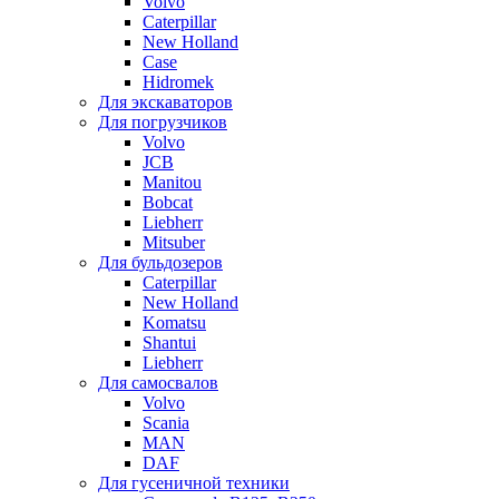
Volvo
Caterpillar
New Holland
Case
Hidromek
Для экскаваторов
Для погрузчиков
Volvo
JCB
Manitou
Bobcat
Liebherr
Mitsuber
Для бульдозеров
Caterpillar
New Holland
Komatsu
Shantui
Liebherr
Для самосвалов
Volvo
Scania
MAN
DAF
Для гусеничной техники