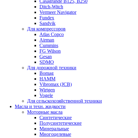
Casagrande B125, B250
Ditch-Witch
Vermeer Navigator
Fundex
Sandvik
Для компрессоров
Atlas Copco
Airman
Cummins
FG Wilson
Gesan
SDMO
Для дорожной техники
Bomag
HAMM
Vibromax (JCB)
Wirtgen
Vogele
Для сельскохозяйственной техники
Масла и техн. жидкости
Моторные масла
Синтетические
Полусинтетические
Минеральные
Многоцелевые