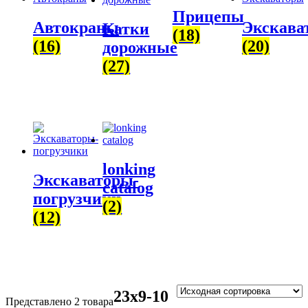
Прицепы
Автокраны
Экскава
Катки
(18)
(16)
(20)
дорожные
(27)
lonking
Экскаваторы-
catalog
погрузчики
(2)
(12)
23х9-10
Представлено 2 товара