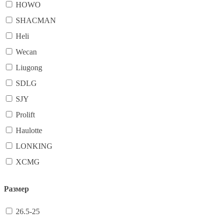
HOWO
SHACMAN
Heli
Wecan
Liugong
SDLG
SJY
Prolift
Haulotte
LONKING
XCMG
Размер
26.5-25