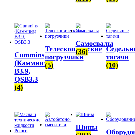
Самосвалы
Телескопические
Седельн
(36)
Cummins
погрузчики
тягачи
(Камминз)
(5)
(10)
B3.9,
QSB3.3
(4)
Шины
Оборудо