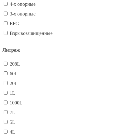
4-х опорные
3-х опорные
EFG
Взрывозащищенные
Литраж
208L
60L
20L
1L
1000L
7L
5L
4L