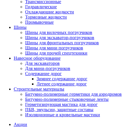
Трансмиссионные
Гидравлические
Охлаждающие жидкости
Тормозные жидкости
Промывочные
Шины
Шины для вилочных погрузчиков
Шины для экскаватор-погрузчиков
Шины для фронтальных погрузчиков
Шины для мини погрузчиков
Шины для прочей спецтехники
Навесное оборудование
Для экскаваторов
Для мини-погрузчиков
Содержание дорог
Зимнее содержание дорог
Летнее содержание дорог
Строительные материалы
Битумно-полимерные герметики для аэродромов
Битумно-полимерные стыковочные ленты
Герметизирующая мастика для дорог
ПБВ, эмульсии, защитные составы
Изоляционные и кровельные мастики
Акции