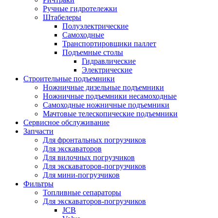
Ручные гидротележки
Штабелеры
Полуэлектрические
Самоходные
Транспортировщики паллет
Подъемные столы
Гидравлические
Электрические
Строительные подъемники
Ножничные дизельные подъемники
Ножничные подъемники несамоходные
Самоходные ножничные подъемники
Мачтовые телескопические подъемники
Сервисное обслуживание
Запчасти
Для фронтальных погрузчиков
Для экскаваторов
Для вилочных погрузчиков
Для экскаваторов-погрузчиков
Для мини-погрузчиков
Фильтры
Топливные сепараторы
Для экскаваторов-погрузчиков
JCB