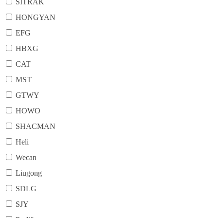
SITRAK
HONGYAN
EFG
HBXG
CAT
MST
GTWY
HOWO
SHACMAN
Heli
Wecan
Liugong
SDLG
SJY