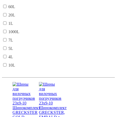
60L
20L
1L
1000L
7L
5L
4L
10L