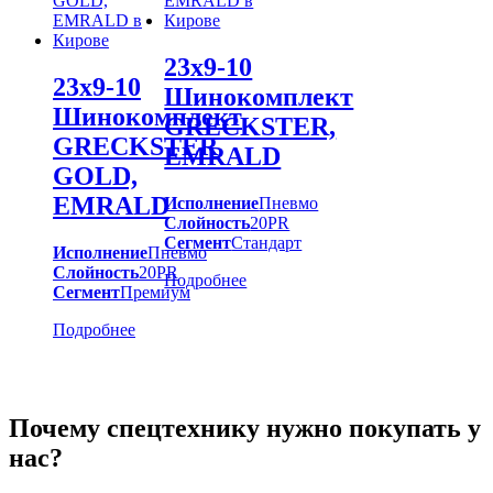
23х9-10
23х9-10
Шинокомплект
Шинокомплект
GRECKSTER,
GRECKSTER
EMRALD
GOLD,
EMRALD
Исполнение
Пневмо
Слойность
20PR
Сегмент
Стандарт
Исполнение
Пневмо
Слойность
20PR
Подробнее
Сегмент
Премиум
Подробнее
Почему спецтехнику нужно покупать у
нас?