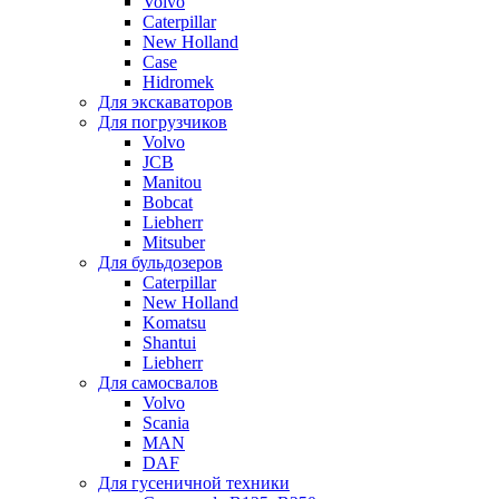
Volvo
Caterpillar
New Holland
Case
Hidromek
Для экскаваторов
Для погрузчиков
Volvo
JCB
Manitou
Bobcat
Liebherr
Mitsuber
Для бульдозеров
Caterpillar
New Holland
Komatsu
Shantui
Liebherr
Для самосвалов
Volvo
Scania
MAN
DAF
Для гусеничной техники