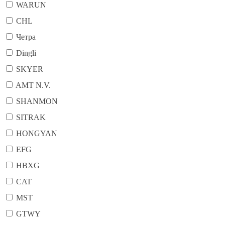
WARUN
CHL
Четра
Dingli
SKYER
AMT N.V.
SHANMON
SITRAK
HONGYAN
EFG
HBXG
CAT
MST
GTWY