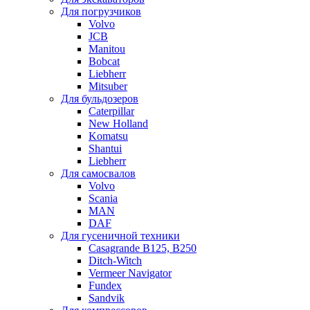
Для погрузчиков
Volvo
JCB
Manitou
Bobcat
Liebherr
Mitsuber
Для бульдозеров
Caterpillar
New Holland
Komatsu
Shantui
Liebherr
Для самосвалов
Volvo
Scania
MAN
DAF
Для гусеничной техники
Casagrande B125, B250
Ditch-Witch
Vermeer Navigator
Fundex
Sandvik