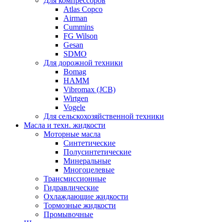
Для компрессоров
Atlas Copco
Airman
Cummins
FG Wilson
Gesan
SDMO
Для дорожной техники
Bomag
HAMM
Vibromax (JCB)
Wirtgen
Vogele
Для сельскохозяйственной техники
Масла и техн. жидкости
Моторные масла
Синтетические
Полусинтетические
Минеральные
Многоцелевые
Трансмиссионные
Гидравлические
Охлаждающие жидкости
Тормозные жидкости
Промывочные