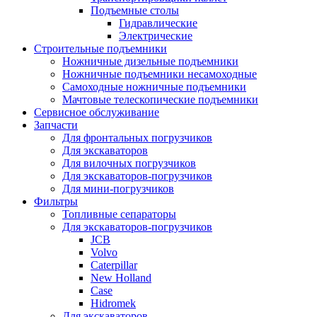
Подъемные столы
Гидравлические
Электрические
Строительные подъемники
Ножничные дизельные подъемники
Ножничные подъемники несамоходные
Самоходные ножничные подъемники
Мачтовые телескопические подъемники
Сервисное обслуживание
Запчасти
Для фронтальных погрузчиков
Для экскаваторов
Для вилочных погрузчиков
Для экскаваторов-погрузчиков
Для мини-погрузчиков
Фильтры
Топливные сепараторы
Для экскаваторов-погрузчиков
JCB
Volvo
Caterpillar
New Holland
Case
Hidromek
Для экскаваторов