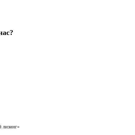
нас?
й лизинг»