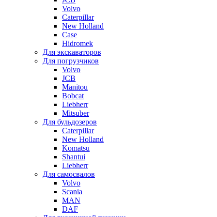
Volvo
Caterpillar
New Holland
Case
Hidromek
Для экскаваторов
Для погрузчиков
Volvo
JCB
Manitou
Bobcat
Liebherr
Mitsuber
Для бульдозеров
Caterpillar
New Holland
Komatsu
Shantui
Liebherr
Для самосвалов
Volvo
Scania
MAN
DAF