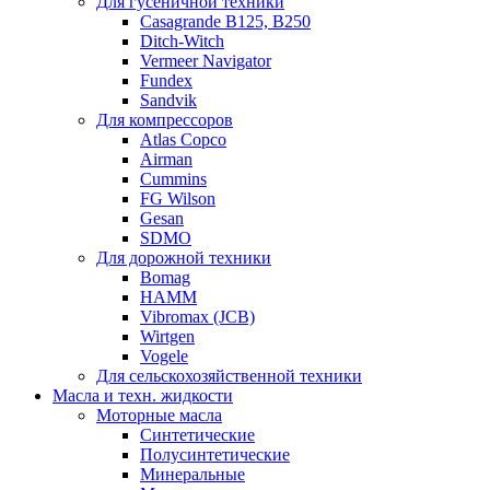
Для гусеничной техники
Casagrande B125, B250
Ditch-Witch
Vermeer Navigator
Fundex
Sandvik
Для компрессоров
Atlas Copco
Airman
Cummins
FG Wilson
Gesan
SDMO
Для дорожной техники
Bomag
HAMM
Vibromax (JCB)
Wirtgen
Vogele
Для сельскохозяйственной техники
Масла и техн. жидкости
Моторные масла
Синтетические
Полусинтетические
Минеральные