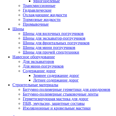
Многоцелевые
Трансмиссионные
Гидравлические
Охлаждающие жидкости
Тормозные жидкости
Промывочные
Шины
Шины для вилочных погрузчиков
Шины для экскаватор-погрузчиков
Шины для фронтальных погрузчиков
Шины для мини погрузчиков
Шины для прочей спецтехники
Навесное оборудование
Для экскаваторов
Для мини-погрузчиков
Содержание дорог
Зимнее содержание дорог
Летнее содержание дорог
Строительные материалы
Битумно-полимерные герметики для аэродромов
Битумно-полимерные стыковочные ленты
Герметизирующая мастика для дорог
ПБВ, эмульсии, защитные составы
Изоляционные и кровельные мастики