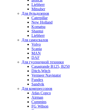
Bobcat
Liebherr
Mitsuber
Для бульдозеров
Caterpillar
New Holland
Komatsu
Shantui
Liebherr
Для самосвалов
Volvo
Scania
MAN
DAF
Для гусеничной техники
Casagrande B125, B250
Ditch-Witch
Vermeer Navigator
Fundex
Sandvik
Для компрессоров
Atlas Copco
Airman
Cummins
FG Wilson