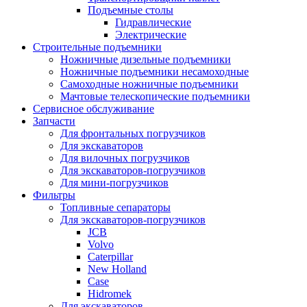
Подъемные столы
Гидравлические
Электрические
Строительные подъемники
Ножничные дизельные подъемники
Ножничные подъемники несамоходные
Самоходные ножничные подъемники
Мачтовые телескопические подъемники
Сервисное обслуживание
Запчасти
Для фронтальных погрузчиков
Для экскаваторов
Для вилочных погрузчиков
Для экскаваторов-погрузчиков
Для мини-погрузчиков
Фильтры
Топливные сепараторы
Для экскаваторов-погрузчиков
JCB
Volvo
Caterpillar
New Holland
Case
Hidromek
Для экскаваторов