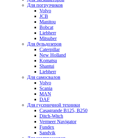
Для погрузчиков
Volvo
JCB
Manitou
Bobcat
Liebherr
Mitsuber
Для бульдозеров
Caterpillar
New Holland
Komatsu
Shantui
Liebherr
Для самосвалов
Volvo
Scania
MAN
DAF
Для гусеничной техники
Casagrande B125, B250
Ditch-Witch
Vermeer Navigator
Fundex
Sandvik