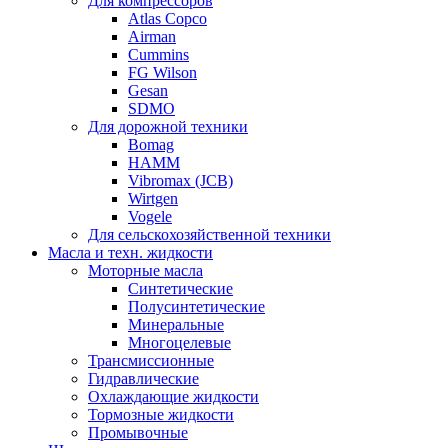
Для компрессоров
Atlas Copco
Airman
Cummins
FG Wilson
Gesan
SDMO
Для дорожной техники
Bomag
HAMM
Vibromax (JCB)
Wirtgen
Vogele
Для сельскохозяйственной техники
Масла и техн. жидкости
Моторные масла
Синтетические
Полусинтетические
Минеральные
Многоцелевые
Трансмиссионные
Гидравлические
Охлаждающие жидкости
Тормозные жидкости
Промывочные