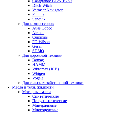
Casagrande B125, B250
Ditch-Witch
Vermeer Navigator
Fundex
Sandvik
Для компрессоров
Atlas Copco
Airman
Cummins
FG Wilson
Gesan
SDMO
Для дорожной техники
Bomag
HAMM
Vibromax (JCB)
Wirtgen
Vogele
Для сельскохозяйственной техники
Масла и техн. жидкости
Моторные масла
Синтетические
Полусинтетические
Минеральные
Многоцелевые