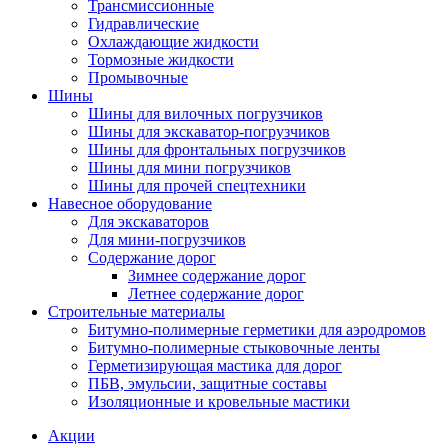
Трансмиссионные
Гидравлические
Охлаждающие жидкости
Тормозные жидкости
Промывочные
Шины
Шины для вилочных погрузчиков
Шины для экскаватор-погрузчиков
Шины для фронтальных погрузчиков
Шины для мини погрузчиков
Шины для прочей спецтехники
Навесное оборудование
Для экскаваторов
Для мини-погрузчиков
Содержание дорог
Зимнее содержание дорог
Летнее содержание дорог
Строительные материалы
Битумно-полимерные герметики для аэродромов
Битумно-полимерные стыковочные ленты
Герметизирующая мастика для дорог
ПБВ, эмульсии, защитные составы
Изоляционные и кровельные мастики
Акции