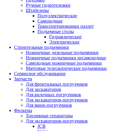
Ручные гидротележки
Штабелеры
Полуэлектрические
Самоходные
Транспортировщики паллет
Подъемные столы
Гидравлические
Электрические
Строительные подъемники
Ножничные дизельные подъемники
Ножничные подъемники несамоходные
Самоходные ножничные подъемники
Мачтовые телескопические подъемники
Сервисное обслуживание
Запчасти
Для фронтальных погрузчиков
Для экскаваторов
Для вилочных погрузчиков
Для экскаваторов-погрузчиков
Для мини-погрузчиков
Фильтры
Топливные сепараторы
Для экскаваторов-погрузчиков
JCB