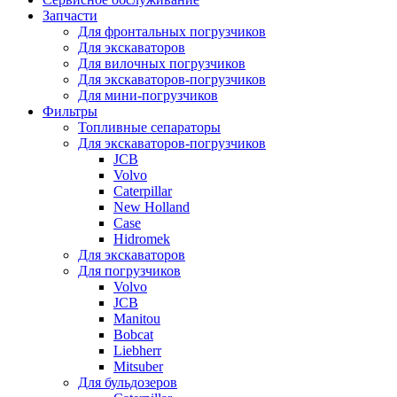
Запчасти
Для фронтальных погрузчиков
Для экскаваторов
Для вилочных погрузчиков
Для экскаваторов-погрузчиков
Для мини-погрузчиков
Фильтры
Топливные сепараторы
Для экскаваторов-погрузчиков
JCB
Volvo
Caterpillar
New Holland
Case
Hidromek
Для экскаваторов
Для погрузчиков
Volvo
JCB
Manitou
Bobcat
Liebherr
Mitsuber
Для бульдозеров