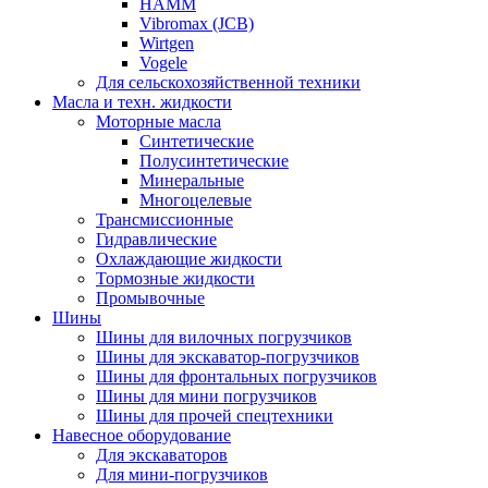
HAMM
Vibromax (JCB)
Wirtgen
Vogele
Для сельскохозяйственной техники
Масла и техн. жидкости
Моторные масла
Синтетические
Полусинтетические
Минеральные
Многоцелевые
Трансмиссионные
Гидравлические
Охлаждающие жидкости
Тормозные жидкости
Промывочные
Шины
Шины для вилочных погрузчиков
Шины для экскаватор-погрузчиков
Шины для фронтальных погрузчиков
Шины для мини погрузчиков
Шины для прочей спецтехники
Навесное оборудование
Для экскаваторов
Для мини-погрузчиков