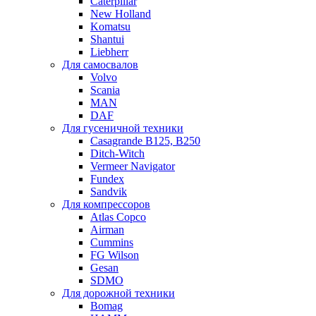
Caterpillar
New Holland
Komatsu
Shantui
Liebherr
Для самосвалов
Volvo
Scania
MAN
DAF
Для гусеничной техники
Casagrande B125, B250
Ditch-Witch
Vermeer Navigator
Fundex
Sandvik
Для компрессоров
Atlas Copco
Airman
Cummins
FG Wilson
Gesan
SDMO
Для дорожной техники
Bomag