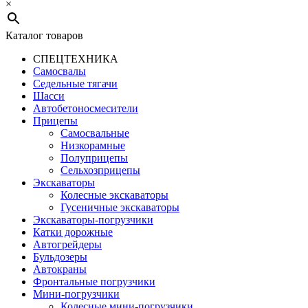
×
Каталог товаров
СПЕЦТЕХНИКА
Самосвалы
Седельные тягачи
Шасси
Автобетоно­смесители
Прицепы
Самосвальные
Низкорамные
Полуприцепы
Сельхозприцепы
Экскаваторы
Колесные экскаваторы
Гусеничные экскаваторы
Экскаваторы-погрузчики
Катки дорожные
Автогрейдеры
Бульдозеры
Автокраны
Фронтальные погрузчики
Мини-погрузчики
Колесные мини-погрузчики