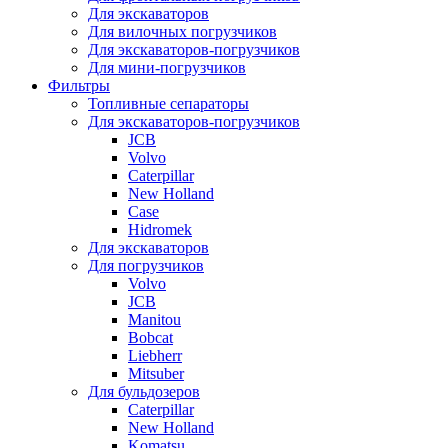
Для экскаваторов
Для вилочных погрузчиков
Для экскаваторов-погрузчиков
Для мини-погрузчиков
Фильтры
Топливные сепараторы
Для экскаваторов-погрузчиков
JCB
Volvo
Caterpillar
New Holland
Case
Hidromek
Для экскаваторов
Для погрузчиков
Volvo
JCB
Manitou
Bobcat
Liebherr
Mitsuber
Для бульдозеров
Caterpillar
New Holland
Komatsu