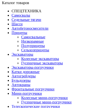
Каталог товаров
СПЕЦТЕХНИКА
Самосвалы
Седельные тягачи
Шасси
Автобетоно­смесители
Прицепы
Самосвальные
Низкорамные
Полуприцепы
Сельхозприцепы
Экскаваторы
Колесные экскаваторы
Гусеничные экскаваторы
Экскаваторы-погрузчики
Катки дорожные
Автогрейдеры
Бульдозеры
Автокраны
Фронтальные погрузчики
Мини-погрузчики
Колесные мини-погрузчики
Гусеничные мини-погрузчики
Телескопические погрузчики