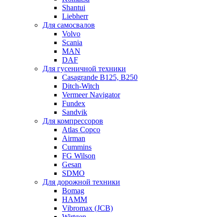
Shantui
Liebherr
Для самосвалов
Volvo
Scania
MAN
DAF
Для гусеничной техники
Casagrande B125, B250
Ditch-Witch
Vermeer Navigator
Fundex
Sandvik
Для компрессоров
Atlas Copco
Airman
Cummins
FG Wilson
Gesan
SDMO
Для дорожной техники
Bomag
HAMM
Vibromax (JCB)
Wirtgen