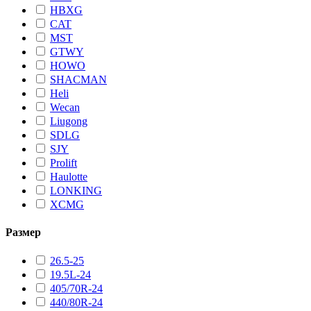
HBXG
CAT
MST
GTWY
HOWO
SHACMAN
Heli
Wecan
Liugong
SDLG
SJY
Prolift
Haulotte
LONKING
XCMG
Размер
26.5-25
19.5L-24
405/70R-24
440/80R-24