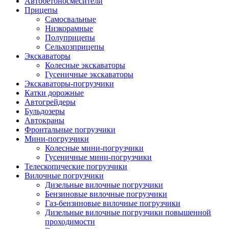
Автобетоно­смесители
Прицепы
Самосвальные
Низкорамные
Полуприцепы
Сельхозприцепы
Экскаваторы
Колесные экскаваторы
Гусеничные экскаваторы
Экскаваторы-погрузчики
Катки дорожные
Автогрейдеры
Бульдозеры
Автокраны
Фронтальные погрузчики
Мини-погрузчики
Колесные мини-погрузчики
Гусеничные мини-погрузчики
Телескопические погрузчики
Вилочные погрузчики
Дизельные вилочные погрузчики
Бензиновые вилочные погрузчики
Газ-бензиновые вилочные погрузчики
Дизельные вилочные погрузчики повышенной
проходимости