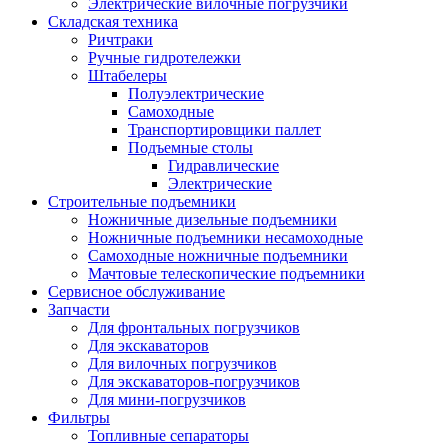
Электрические вилочные погрузчики
Складская техника
Ричтраки
Ручные гидротележки
Штабелеры
Полуэлектрические
Самоходные
Транспортировщики паллет
Подъемные столы
Гидравлические
Электрические
Строительные подъемники
Ножничные дизельные подъемники
Ножничные подъемники несамоходные
Самоходные ножничные подъемники
Мачтовые телескопические подъемники
Сервисное обслуживание
Запчасти
Для фронтальных погрузчиков
Для экскаваторов
Для вилочных погрузчиков
Для экскаваторов-погрузчиков
Для мини-погрузчиков
Фильтры
Топливные сепараторы