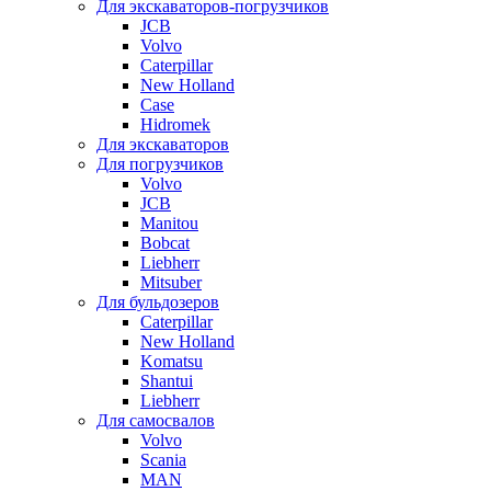
Для экскаваторов-погрузчиков
JCB
Volvo
Caterpillar
New Holland
Case
Hidromek
Для экскаваторов
Для погрузчиков
Volvo
JCB
Manitou
Bobcat
Liebherr
Mitsuber
Для бульдозеров
Caterpillar
New Holland
Komatsu
Shantui
Liebherr
Для самосвалов
Volvo
Scania
MAN