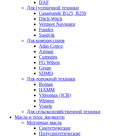
DAF
Для гусеничной техники
Casagrande B125, B250
Ditch-Witch
Vermeer Navigator
Fundex
Sandvik
Для компрессоров
Atlas Copco
Airman
Cummins
FG Wilson
Gesan
SDMO
Для дорожной техники
Bomag
HAMM
Vibromax (JCB)
Wirtgen
Vogele
Для сельскохозяйственной техники
Масла и техн. жидкости
Моторные масла
Синтетические
Полусинтетические