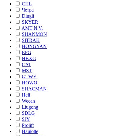
CHL
Четра
Dingli
SKYER
AMT N.V.
SHANMON
SITRAK
HONGYAN
EFG
HBXG
CAT
MST
GTWY
HOWO
SHACMAN
Heli
Wecan
Liugong
SDLG
SJY
Prolift
Haulotte