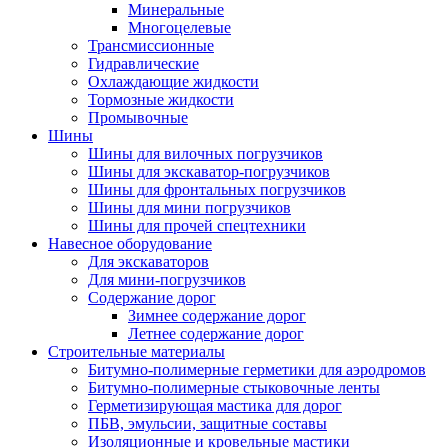
Минеральные
Многоцелевые
Трансмиссионные
Гидравлические
Охлаждающие жидкости
Тормозные жидкости
Промывочные
Шины
Шины для вилочных погрузчиков
Шины для экскаватор-погрузчиков
Шины для фронтальных погрузчиков
Шины для мини погрузчиков
Шины для прочей спецтехники
Навесное оборудование
Для экскаваторов
Для мини-погрузчиков
Содержание дорог
Зимнее содержание дорог
Летнее содержание дорог
Строительные материалы
Битумно-полимерные герметики для аэродромов
Битумно-полимерные стыковочные ленты
Герметизирующая мастика для дорог
ПБВ, эмульсии, защитные составы
Изоляционные и кровельные мастики