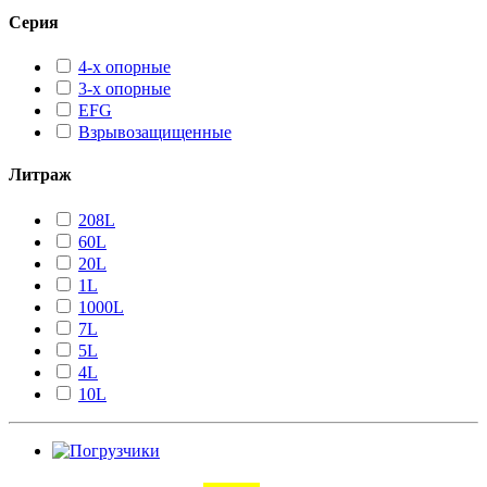
Серия
4-х опорные
3-х опорные
EFG
Взрывозащищенные
Литраж
208L
60L
20L
1L
1000L
7L
5L
4L
10L