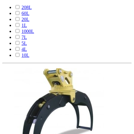
208L
60L
20L
1L
1000L
7L
5L
4L
10L