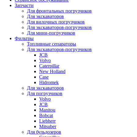
Запчасти
Для фронтальных погрузчиков
Для экскаваторов
Для вилочных погрузчиков
Для экскаваторов-погрузчиков
Для мини-погрузчиков
Фильтры
Топливные сепараторы
Для экскаваторов-погрузчиков
JCB
Volvo
Caterpillar
New Holland
Case
Hidromek
Для экскаваторов
Для погрузчиков
Volvo
JCB
Manitou
Bobcat
Liebherr
Mitsuber
Для бульдозеров