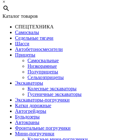
×
Каталог товаров
СПЕЦТЕХНИКА
Самосвалы
Седельные тягачи
Шасси
Автобетоно­смесители
Прицепы
Самосвальные
Низкорамные
Полуприцепы
Сельхозприцепы
Экскаваторы
Колесные экскаваторы
Гусеничные экскаваторы
Экскаваторы-погрузчики
Катки дорожные
Автогрейдеры
Бульдозеры
Автокраны
Фронтальные погрузчики
Мини-погрузчики
Колесные мини-погрузчики