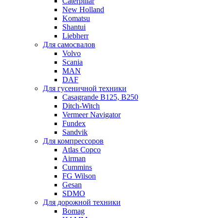
Caterpillar
New Holland
Komatsu
Shantui
Liebherr
Для самосвалов
Volvo
Scania
MAN
DAF
Для гусеничной техники
Casagrande B125, B250
Ditch-Witch
Vermeer Navigator
Fundex
Sandvik
Для компрессоров
Atlas Copco
Airman
Cummins
FG Wilson
Gesan
SDMO
Для дорожной техники
Bomag