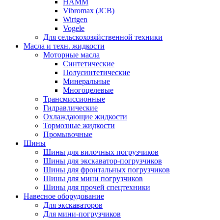
HAMM
Vibromax (JCB)
Wirtgen
Vogele
Для сельскохозяйственной техники
Масла и техн. жидкости
Моторные масла
Синтетические
Полусинтетические
Минеральные
Многоцелевые
Трансмиссионные
Гидравлические
Охлаждающие жидкости
Тормозные жидкости
Промывочные
Шины
Шины для вилочных погрузчиков
Шины для экскаватор-погрузчиков
Шины для фронтальных погрузчиков
Шины для мини погрузчиков
Шины для прочей спецтехники
Навесное оборудование
Для экскаваторов
Для мини-погрузчиков