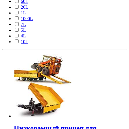
60L
20L
1L
1000L
7L
5L
4L
10L
Низкорамный прицеп для