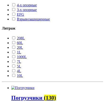
4-х опорные
3-х опорные
EFG
Взрывозащищенные
Литраж
208L
60L
20L
1L
1000L
7L
5L
4L
10L
Погрузчики
(130)