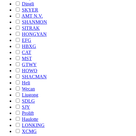
Dingli
SKYER
AMT N.V.
SHANMON
SITRAK
HONGYAN
EFG
HBXG
CAT
MST
GTWY
HOWO
SHACMAN
Heli
Wecan
Liugong
SDLG
SJY
Prolift
Haulotte
LONKING
XCMG