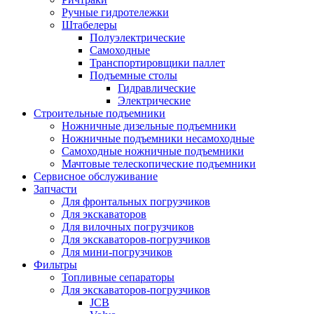
Ручные гидротележки
Штабелеры
Полуэлектрические
Самоходные
Транспортировщики паллет
Подъемные столы
Гидравлические
Электрические
Строительные подъемники
Ножничные дизельные подъемники
Ножничные подъемники несамоходные
Самоходные ножничные подъемники
Мачтовые телескопические подъемники
Сервисное обслуживание
Запчасти
Для фронтальных погрузчиков
Для экскаваторов
Для вилочных погрузчиков
Для экскаваторов-погрузчиков
Для мини-погрузчиков
Фильтры
Топливные сепараторы
Для экскаваторов-погрузчиков
JCB