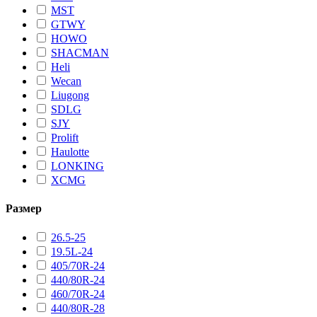
MST
GTWY
HOWO
SHACMAN
Heli
Wecan
Liugong
SDLG
SJY
Prolift
Haulotte
LONKING
XCMG
Размер
26.5-25
19.5L-24
405/70R-24
440/80R-24
460/70R-24
440/80R-28