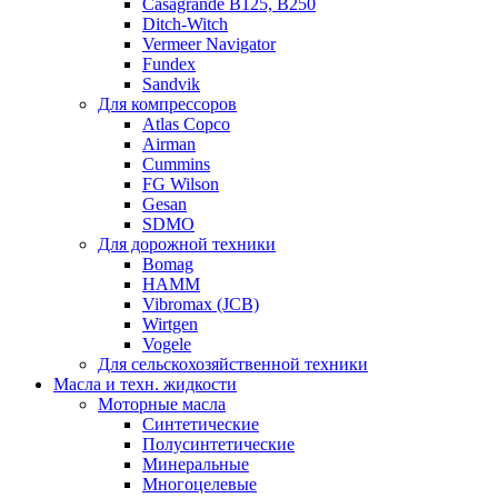
Casagrande B125, B250
Ditch-Witch
Vermeer Navigator
Fundex
Sandvik
Для компрессоров
Atlas Copco
Airman
Cummins
FG Wilson
Gesan
SDMO
Для дорожной техники
Bomag
HAMM
Vibromax (JCB)
Wirtgen
Vogele
Для сельскохозяйственной техники
Масла и техн. жидкости
Моторные масла
Синтетические
Полусинтетические
Минеральные
Многоцелевые