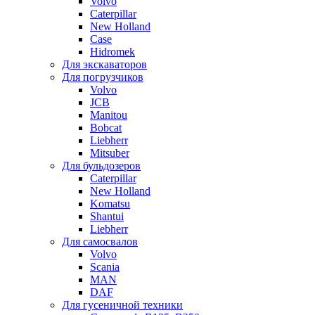
Volvo
Caterpillar
New Holland
Case
Hidromek
Для экскаваторов
Для погрузчиков
Volvo
JCB
Manitou
Bobcat
Liebherr
Mitsuber
Для бульдозеров
Caterpillar
New Holland
Komatsu
Shantui
Liebherr
Для самосвалов
Volvo
Scania
MAN
DAF
Для гусеничной техники