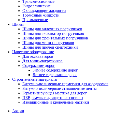
Трансмиссионные
Гидравлические
Охлаждающие жидкости
Тормозные жидкости
Промывочные
Шины
Шины для вилочных погрузчиков
Шины для экскаватор-погрузчиков
Шины для фронтальных погрузчиков
Шины для мини погрузчиков
Шины для прочей спецтехники
Навесное оборудование
Для экскаваторов
Для мини-погрузчиков
Содержание дорог
Зимнее содержание дорог
Летнее содержание дорог
Строительные материалы
Битумно-полимерные герметики для аэродромов
Битумно-полимерные стыковочные ленты
Герметизирующая мастика для дорог
ПБВ, эмульсии, защитные составы
Изоляционные и кровельные мастики
Акции