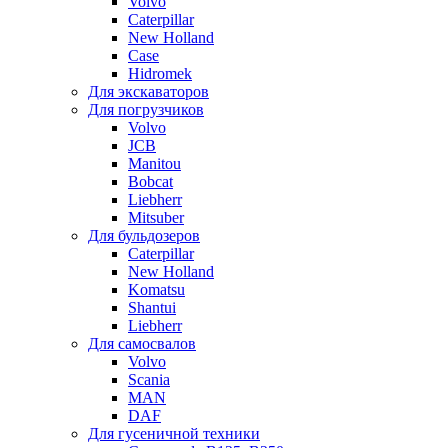
Volvo
Caterpillar
New Holland
Case
Hidromek
Для экскаваторов
Для погрузчиков
Volvo
JCB
Manitou
Bobcat
Liebherr
Mitsuber
Для бульдозеров
Caterpillar
New Holland
Komatsu
Shantui
Liebherr
Для самосвалов
Volvo
Scania
MAN
DAF
Для гусеничной техники