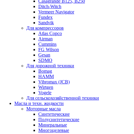
Casagrande B125, B250
Ditch-Witch
Vermeer Navigator
Fundex
Sandvik
Для компрессоров
Atlas Copco
Airman
Cummins
FG Wilson
Gesan
SDMO
Для дорожной техники
Bomag
HAMM
Vibromax (JCB)
Wirtgen
Vogele
Для сельскохозяйственной техники
Масла и техн. жидкости
Моторные масла
Синтетические
Полусинтетические
Минеральные
Многоцелевые