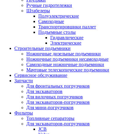
Ручные гидротележки
Штабелеры
Полуэлектрические
Самоходные
Транспортировщики паллет
Подъемные столы
Гидравлические
Электрические
Строительные подъемники
Ножничные дизельные подъемники
Ножничные подъемники несамоходные
Самоходные ножничные подъемники
Мачтовые телескопические подъемники
Сервисное обслуживание
Запчасти
Для фронтальных погрузчиков
Для экскаваторов
Для вилочных погрузчиков
Для экскаваторов-погрузчиков
Для мини-погрузчиков
Фильтры
Топливные сепараторы
Для экскаваторов-погрузчиков
JCB