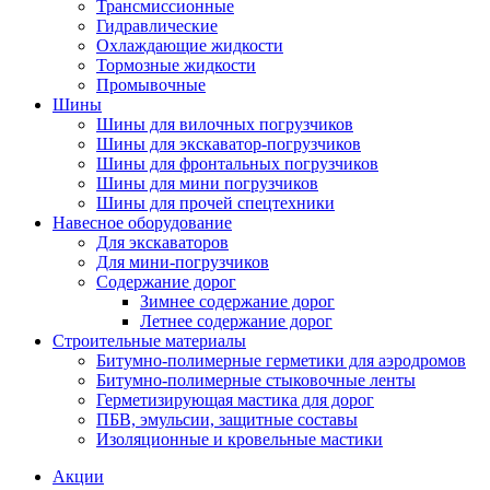
Трансмиссионные
Гидравлические
Охлаждающие жидкости
Тормозные жидкости
Промывочные
Шины
Шины для вилочных погрузчиков
Шины для экскаватор-погрузчиков
Шины для фронтальных погрузчиков
Шины для мини погрузчиков
Шины для прочей спецтехники
Навесное оборудование
Для экскаваторов
Для мини-погрузчиков
Содержание дорог
Зимнее содержание дорог
Летнее содержание дорог
Строительные материалы
Битумно-полимерные герметики для аэродромов
Битумно-полимерные стыковочные ленты
Герметизирующая мастика для дорог
ПБВ, эмульсии, защитные составы
Изоляционные и кровельные мастики
Акции