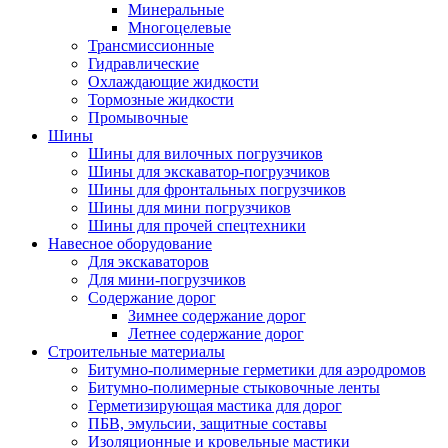
Минеральные
Многоцелевые
Трансмиссионные
Гидравлические
Охлаждающие жидкости
Тормозные жидкости
Промывочные
Шины
Шины для вилочных погрузчиков
Шины для экскаватор-погрузчиков
Шины для фронтальных погрузчиков
Шины для мини погрузчиков
Шины для прочей спецтехники
Навесное оборудование
Для экскаваторов
Для мини-погрузчиков
Содержание дорог
Зимнее содержание дорог
Летнее содержание дорог
Строительные материалы
Битумно-полимерные герметики для аэродромов
Битумно-полимерные стыковочные ленты
Герметизирующая мастика для дорог
ПБВ, эмульсии, защитные составы
Изоляционные и кровельные мастики