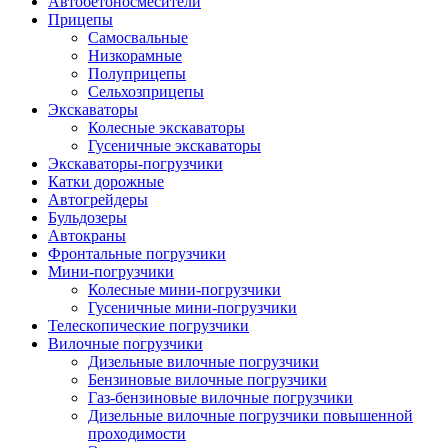
Автобетоно­смесители
Прицепы
Самосвальные
Низкорамные
Полуприцепы
Сельхозприцепы
Экскаваторы
Колесные экскаваторы
Гусеничные экскаваторы
Экскаваторы-погрузчики
Катки дорожные
Автогрейдеры
Бульдозеры
Автокраны
Фронтальные погрузчики
Мини-погрузчики
Колесные мини-погрузчики
Гусеничные мини-погрузчики
Телескопические погрузчики
Вилочные погрузчики
Дизельные вилочные погрузчики
Бензиновые вилочные погрузчики
Газ-бензиновые вилочные погрузчики
Дизельные вилочные погрузчики повышенной
проходимости