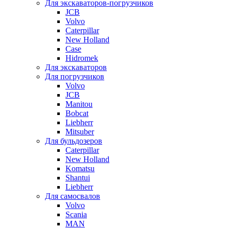
Для экскаваторов-погрузчиков
JCB
Volvo
Caterpillar
New Holland
Case
Hidromek
Для экскаваторов
Для погрузчиков
Volvo
JCB
Manitou
Bobcat
Liebherr
Mitsuber
Для бульдозеров
Caterpillar
New Holland
Komatsu
Shantui
Liebherr
Для самосвалов
Volvo
Scania
MAN