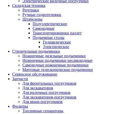
Электрические вилочные погрузчики
Складская техника
Ричтраки
Ручные гидротележки
Штабелеры
Полуэлектрические
Самоходные
Транспортировщики паллет
Подъемные столы
Гидравлические
Электрические
Строительные подъемники
Ножничные дизельные подъемники
Ножничные подъемники несамоходные
Самоходные ножничные подъемники
Мачтовые телескопические подъемники
Сервисное обслуживание
Запчасти
Для фронтальных погрузчиков
Для экскаваторов
Для вилочных погрузчиков
Для экскаваторов-погрузчиков
Для мини-погрузчиков
Фильтры
Топливные сепараторы