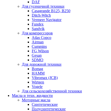
DAF
Для гусеничной техники
Casagrande B125, B250
Ditch-Witch
Vermeer Navigator
Fundex
Sandvik
Для компрессоров
Atlas Copco
Airman
Cummins
FG Wilson
Gesan
SDMO
Для дорожной техники
Bomag
HAMM
Vibromax (JCB)
Wirtgen
Vogele
Для сельскохозяйственной техники
Масла и техн. жидкости
Моторные масла
Синтетические
Полусинтетические