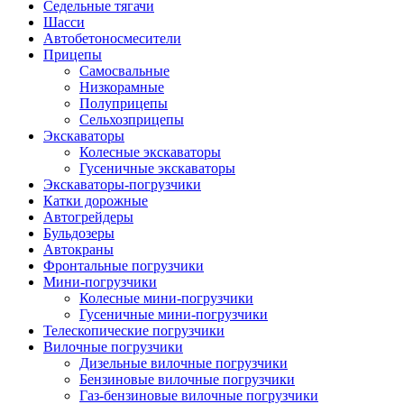
Седельные тягачи
Шасси
Автобетоно­смесители
Прицепы
Самосвальные
Низкорамные
Полуприцепы
Сельхозприцепы
Экскаваторы
Колесные экскаваторы
Гусеничные экскаваторы
Экскаваторы-погрузчики
Катки дорожные
Автогрейдеры
Бульдозеры
Автокраны
Фронтальные погрузчики
Мини-погрузчики
Колесные мини-погрузчики
Гусеничные мини-погрузчики
Телескопические погрузчики
Вилочные погрузчики
Дизельные вилочные погрузчики
Бензиновые вилочные погрузчики
Газ-бензиновые вилочные погрузчики