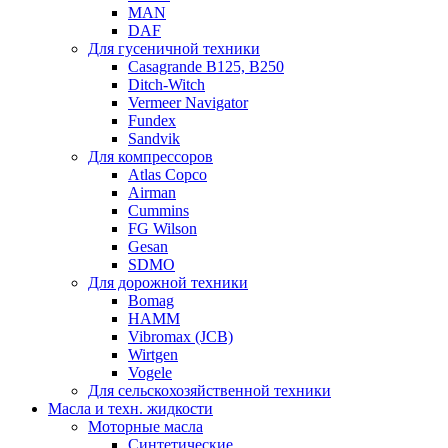
MAN
DAF
Для гусеничной техники
Casagrande B125, B250
Ditch-Witch
Vermeer Navigator
Fundex
Sandvik
Для компрессоров
Atlas Copco
Airman
Cummins
FG Wilson
Gesan
SDMO
Для дорожной техники
Bomag
HAMM
Vibromax (JCB)
Wirtgen
Vogele
Для сельскохозяйственной техники
Масла и техн. жидкости
Моторные масла
Синтетические