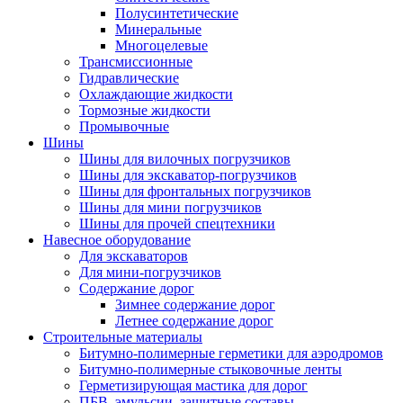
Полусинтетические
Минеральные
Многоцелевые
Трансмиссионные
Гидравлические
Охлаждающие жидкости
Тормозные жидкости
Промывочные
Шины
Шины для вилочных погрузчиков
Шины для экскаватор-погрузчиков
Шины для фронтальных погрузчиков
Шины для мини погрузчиков
Шины для прочей спецтехники
Навесное оборудование
Для экскаваторов
Для мини-погрузчиков
Содержание дорог
Зимнее содержание дорог
Летнее содержание дорог
Строительные материалы
Битумно-полимерные герметики для аэродромов
Битумно-полимерные стыковочные ленты
Герметизирующая мастика для дорог
ПБВ, эмульсии, защитные составы