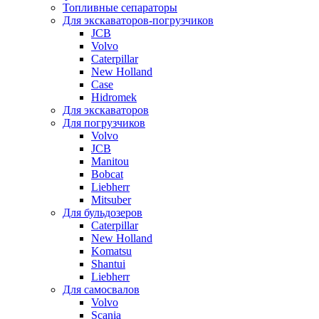
Топливные сепараторы
Для экскаваторов-погрузчиков
JCB
Volvo
Caterpillar
New Holland
Case
Hidromek
Для экскаваторов
Для погрузчиков
Volvo
JCB
Manitou
Bobcat
Liebherr
Mitsuber
Для бульдозеров
Caterpillar
New Holland
Komatsu
Shantui
Liebherr
Для самосвалов
Volvo
Scania