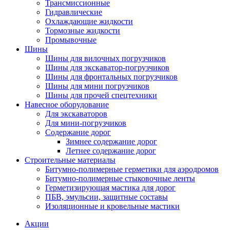
Трансмиссионные
Гидравлические
Охлаждающие жидкости
Тормозные жидкости
Промывочные
Шины
Шины для вилочных погрузчиков
Шины для экскаватор-погрузчиков
Шины для фронтальных погрузчиков
Шины для мини погрузчиков
Шины для прочей спецтехники
Навесное оборудование
Для экскаваторов
Для мини-погрузчиков
Содержание дорог
Зимнее содержание дорог
Летнее содержание дорог
Строительные материалы
Битумно-полимерные герметики для аэродромов
Битумно-полимерные стыковочные ленты
Герметизирующая мастика для дорог
ПБВ, эмульсии, защитные составы
Изоляционные и кровельные мастики
Акции