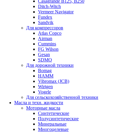
Casagrande B125, B250
Ditch-Witch
Vermeer Navigator
Fundex
Sandvik
Для компрессоров
Atlas Copco
Airman
Cummins
FG Wilson
Gesan
SDMO
Для дорожной техники
Bomag
HAMM
Vibromax (JCB)
Wirtgen
Vogele
Для сельскохозяйственной техники
Масла и техн. жидкости
Моторные масла
Синтетические
Полусинтетические
Минеральные
Многоцелевые