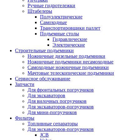
Ручные гидротележки
Штабелеры
Полуэлектрические
Самоходные
Транспортировщики паллет
Подъемные столы
Гидравлические
Электрические
Строительные подъемники
Ножничные дизельные подъемники
Ножничные подъемники несамоходные
Самоходные ножничные подъемники
Мачтовые телескопические подъемники
Сервисное обслуживание
Запчасти
Для фронтальных погрузчиков
Для экскаваторов
Для вилочных погрузчиков
Для экскаваторов-погрузчиков
Для мини-погрузчиков
Фильтры
Топливные сепараторы
Для экскаваторов-погрузчиков
JCB