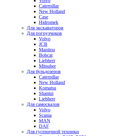
Volvo
Caterpillar
New Holland
Case
Hidromek
Для экскаваторов
Для погрузчиков
Volvo
JCB
Manitou
Bobcat
Liebherr
Mitsuber
Для бульдозеров
Caterpillar
New Holland
Komatsu
Shantui
Liebherr
Для самосвалов
Volvo
Scania
MAN
DAF
Для гусеничной техники