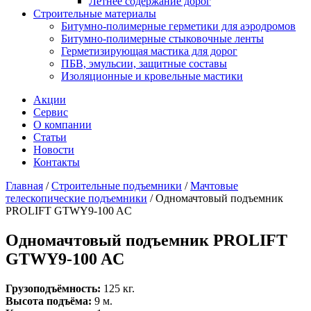
Летнее содержание дорог
Строительные материалы
Битумно-полимерные герметики для аэродромов
Битумно-полимерные стыковочные ленты
Герметизирующая мастика для дорог
ПБВ, эмульсии, защитные составы
Изоляционные и кровельные мастики
Акции
Сервис
О компании
Статьи
Новости
Контакты
Главная
/
Строительные подъемники
/
Мачтовые
телескопические подъемники
/
Одномачтовый подъемник
PROLIFT GTWY9-100 AC
Одномачтовый подъемник PROLIFT
GTWY9-100 AC
Грузоподъёмность:
125 кг.
Высота подъёма:
9 м.