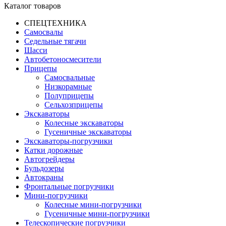
Каталог товаров
СПЕЦТЕХНИКА
Самосвалы
Седельные тягачи
Шасси
Автобетоно­смесители
Прицепы
Самосвальные
Низкорамные
Полуприцепы
Сельхозприцепы
Экскаваторы
Колесные экскаваторы
Гусеничные экскаваторы
Экскаваторы-погрузчики
Катки дорожные
Автогрейдеры
Бульдозеры
Автокраны
Фронтальные погрузчики
Мини-погрузчики
Колесные мини-погрузчики
Гусеничные мини-погрузчики
Телескопические погрузчики