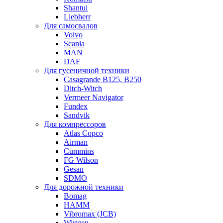
Shantui
Liebherr
Для самосвалов
Volvo
Scania
MAN
DAF
Для гусеничной техники
Casagrande B125, B250
Ditch-Witch
Vermeer Navigator
Fundex
Sandvik
Для компрессоров
Atlas Copco
Airman
Cummins
FG Wilson
Gesan
SDMO
Для дорожной техники
Bomag
HAMM
Vibromax (JCB)
Wirtgen