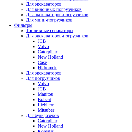
Для экскаваторов
Для вилочных погрузчиков
Для экскаваторов-погрузчиков
Для мини-погрузчиков
Фильтры
Топливные сепараторы
Для экскаваторов-погрузчиков
JCB
Volvo
Caterpillar
New Holland
Case
Hidromek
Для экскаваторов
Для погрузчиков
Volvo
JCB
Manitou
Bobcat
Liebherr
Mitsuber
Для бульдозеров
Caterpillar
New Holland
Komatsu