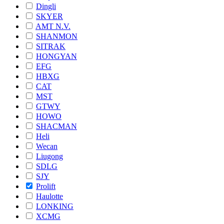
Dingli
SKYER
AMT N.V.
SHANMON
SITRAK
HONGYAN
EFG
HBXG
CAT
MST
GTWY
HOWO
SHACMAN
Heli
Wecan
Liugong
SDLG
SJY
Prolift
Haulotte
LONKING
XCMG