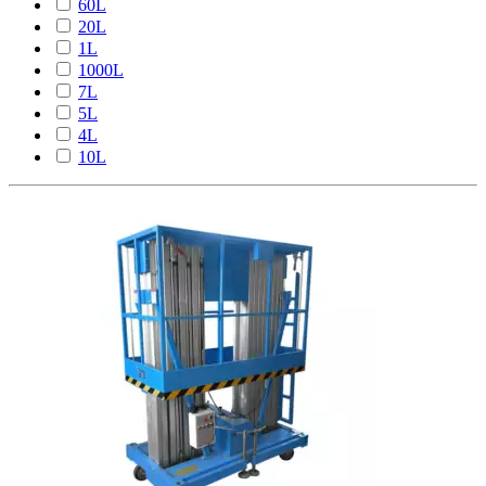
60L
20L
1L
1000L
7L
5L
4L
10L