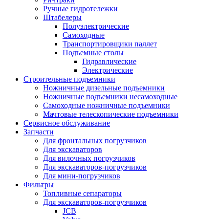
Ручные гидротележки
Штабелеры
Полуэлектрические
Самоходные
Транспортировщики паллет
Подъемные столы
Гидравлические
Электрические
Строительные подъемники
Ножничные дизельные подъемники
Ножничные подъемники несамоходные
Самоходные ножничные подъемники
Мачтовые телескопические подъемники
Сервисное обслуживание
Запчасти
Для фронтальных погрузчиков
Для экскаваторов
Для вилочных погрузчиков
Для экскаваторов-погрузчиков
Для мини-погрузчиков
Фильтры
Топливные сепараторы
Для экскаваторов-погрузчиков
JCB