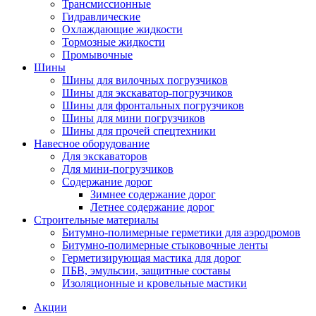
Трансмиссионные
Гидравлические
Охлаждающие жидкости
Тормозные жидкости
Промывочные
Шины
Шины для вилочных погрузчиков
Шины для экскаватор-погрузчиков
Шины для фронтальных погрузчиков
Шины для мини погрузчиков
Шины для прочей спецтехники
Навесное оборудование
Для экскаваторов
Для мини-погрузчиков
Содержание дорог
Зимнее содержание дорог
Летнее содержание дорог
Строительные материалы
Битумно-полимерные герметики для аэродромов
Битумно-полимерные стыковочные ленты
Герметизирующая мастика для дорог
ПБВ, эмульсии, защитные составы
Изоляционные и кровельные мастики
Акции