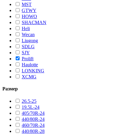
MST
GTWY
HOWO
SHACMAN
Heli
Wecan
Liugong
SDLG
SJY
Prolift
Haulotte
LONKING
XCMG
Размер
26.5-25
19.5L-24
405/70R-24
440/80R-24
460/70R-24
440/80R-28