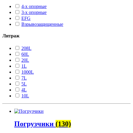
4-х опорные
3-х опорные
EFG
Взрывозащищенные
Литраж
208L
60L
20L
1L
1000L
7L
5L
4L
10L
Погрузчики
(130)