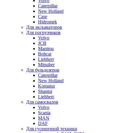
Volvo
Caterpillar
New Holland
Case
Hidromek
Для экскаваторов
Для погрузчиков
Volvo
JCB
Manitou
Bobcat
Liebherr
Mitsuber
Для бульдозеров
Caterpillar
New Holland
Komatsu
Shantui
Liebherr
Для самосвалов
Volvo
Scania
MAN
DAF
Для гусеничной техники