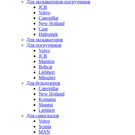
Для экскаваторов-погрузчиков
JCB
Volvo
Caterpillar
New Holland
Case
Hidromek
Для экскаваторов
Для погрузчиков
Volvo
JCB
Manitou
Bobcat
Liebherr
Mitsuber
Для бульдозеров
Caterpillar
New Holland
Komatsu
Shantui
Liebherr
Для самосвалов
Volvo
Scania
MAN