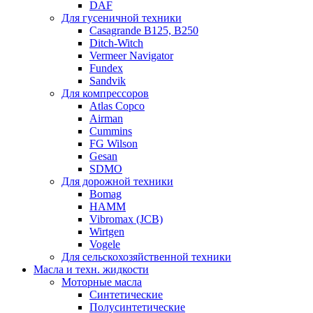
DAF
Для гусеничной техники
Casagrande B125, B250
Ditch-Witch
Vermeer Navigator
Fundex
Sandvik
Для компрессоров
Atlas Copco
Airman
Cummins
FG Wilson
Gesan
SDMO
Для дорожной техники
Bomag
HAMM
Vibromax (JCB)
Wirtgen
Vogele
Для сельскохозяйственной техники
Масла и техн. жидкости
Моторные масла
Синтетические
Полусинтетические