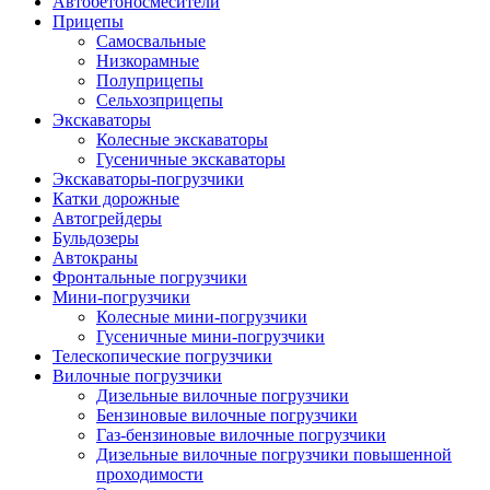
Автобетоно­смесители
Прицепы
Самосвальные
Низкорамные
Полуприцепы
Сельхозприцепы
Экскаваторы
Колесные экскаваторы
Гусеничные экскаваторы
Экскаваторы-погрузчики
Катки дорожные
Автогрейдеры
Бульдозеры
Автокраны
Фронтальные погрузчики
Мини-погрузчики
Колесные мини-погрузчики
Гусеничные мини-погрузчики
Телескопические погрузчики
Вилочные погрузчики
Дизельные вилочные погрузчики
Бензиновые вилочные погрузчики
Газ-бензиновые вилочные погрузчики
Дизельные вилочные погрузчики повышенной
проходимости