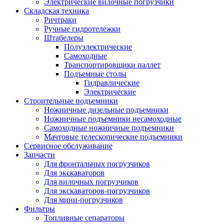
Электрические вилочные погрузчики
Складская техника
Ричтраки
Ручные гидротележки
Штабелеры
Полуэлектрические
Самоходные
Транспортировщики паллет
Подъемные столы
Гидравлические
Электрические
Строительные подъемники
Ножничные дизельные подъемники
Ножничные подъемники несамоходные
Самоходные ножничные подъемники
Мачтовые телескопические подъемники
Сервисное обслуживание
Запчасти
Для фронтальных погрузчиков
Для экскаваторов
Для вилочных погрузчиков
Для экскаваторов-погрузчиков
Для мини-погрузчиков
Фильтры
Топливные сепараторы