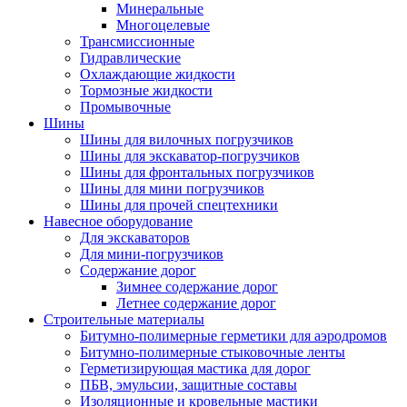
Минеральные
Многоцелевые
Трансмиссионные
Гидравлические
Охлаждающие жидкости
Тормозные жидкости
Промывочные
Шины
Шины для вилочных погрузчиков
Шины для экскаватор-погрузчиков
Шины для фронтальных погрузчиков
Шины для мини погрузчиков
Шины для прочей спецтехники
Навесное оборудование
Для экскаваторов
Для мини-погрузчиков
Содержание дорог
Зимнее содержание дорог
Летнее содержание дорог
Строительные материалы
Битумно-полимерные герметики для аэродромов
Битумно-полимерные стыковочные ленты
Герметизирующая мастика для дорог
ПБВ, эмульсии, защитные составы
Изоляционные и кровельные мастики