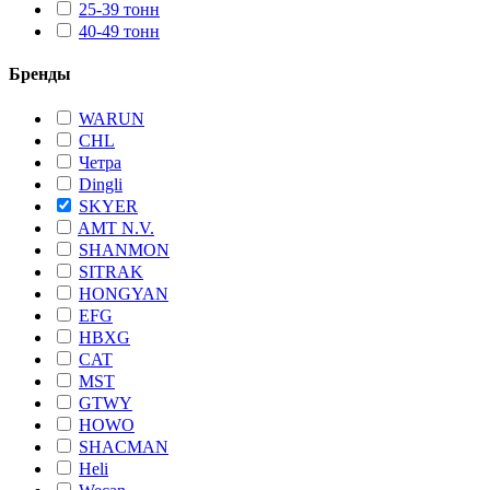
25-39 тонн
40-49 тонн
Бренды
WARUN
CHL
Четра
Dingli
SKYER
AMT N.V.
SHANMON
SITRAK
HONGYAN
EFG
HBXG
CAT
MST
GTWY
HOWO
SHACMAN
Heli