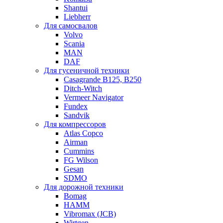
Shantui
Liebherr
Для самосвалов
Volvo
Scania
MAN
DAF
Для гусеничной техники
Casagrande B125, B250
Ditch-Witch
Vermeer Navigator
Fundex
Sandvik
Для компрессоров
Atlas Copco
Airman
Cummins
FG Wilson
Gesan
SDMO
Для дорожной техники
Bomag
HAMM
Vibromax (JCB)
Wirtgen