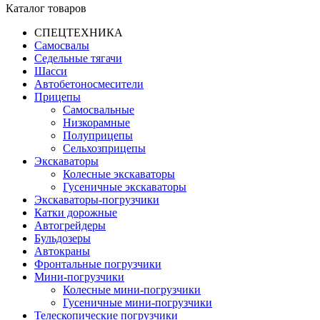
Каталог товаров
СПЕЦТЕХНИКА
Самосвалы
Седельные тягачи
Шасси
Автобетоно­смесители
Прицепы
Самосвальные
Низкорамные
Полуприцепы
Сельхозприцепы
Экскаваторы
Колесные экскаваторы
Гусеничные экскаваторы
Экскаваторы-погрузчики
Катки дорожные
Автогрейдеры
Бульдозеры
Автокраны
Фронтальные погрузчики
Мини-погрузчики
Колесные мини-погрузчики
Гусеничные мини-погрузчики
Телескопические погрузчики