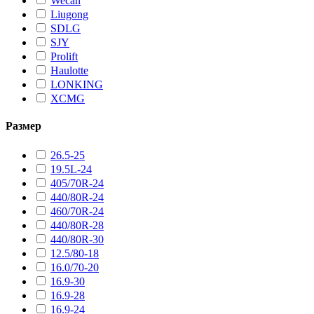
Wecan
Liugong
SDLG
SJY
Prolift
Haulotte
LONKING
XCMG
Размер
26.5-25
19.5L-24
405/70R-24
440/80R-24
460/70R-24
440/80R-28
440/80R-30
12.5/80-18
16.0/70-20
16.9-30
16.9-28
16.9-24