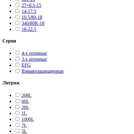
27×8.5-15
14-17.5
10.5/80-18
340/80R-18
18-22.5
Серия
4-х опорные
3-х опорные
EFG
Взрывозащищенные
Литраж
208L
60L
20L
1L
1000L
7L
5L