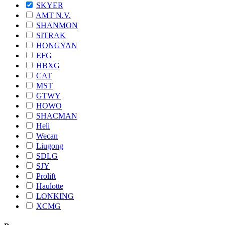
SKYER
AMT N.V.
SHANMON
SITRAK
HONGYAN
EFG
HBXG
CAT
MST
GTWY
HOWO
SHACMAN
Heli
Wecan
Liugong
SDLG
SJY
Prolift
Haulotte
LONKING
XCMG