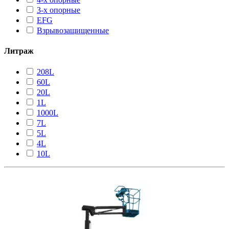
3-х опорные
EFG
Взрывозащищенные
Литраж
208L
60L
20L
1L
1000L
7L
5L
4L
10L