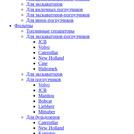
Для экскаваторов
Для вилочных погрузчиков
Для экскаваторов-погрузчиков
Для мини-погрузчиков
Фильтры
Топливные сепараторы
Для экскаваторов-погрузчиков
JCB
Volvo
Caterpillar
New Holland
Case
Hidromek
Для экскаваторов
Для погрузчиков
Volvo
JCB
Manitou
Bobcat
Liebherr
Mitsuber
Для бульдозеров
Caterpillar
New Holland
Komatsu