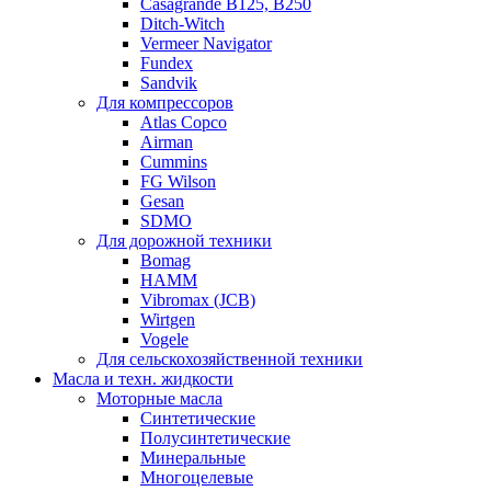
Casagrande B125, B250
Ditch-Witch
Vermeer Navigator
Fundex
Sandvik
Для компрессоров
Atlas Copco
Airman
Cummins
FG Wilson
Gesan
SDMO
Для дорожной техники
Bomag
HAMM
Vibromax (JCB)
Wirtgen
Vogele
Для сельскохозяйственной техники
Масла и техн. жидкости
Моторные масла
Синтетические
Полусинтетические
Минеральные
Многоцелевые