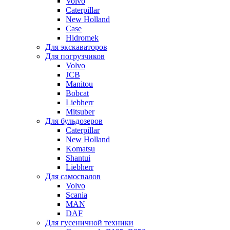
Volvo
Caterpillar
New Holland
Case
Hidromek
Для экскаваторов
Для погрузчиков
Volvo
JCB
Manitou
Bobcat
Liebherr
Mitsuber
Для бульдозеров
Caterpillar
New Holland
Komatsu
Shantui
Liebherr
Для самосвалов
Volvo
Scania
MAN
DAF
Для гусеничной техники