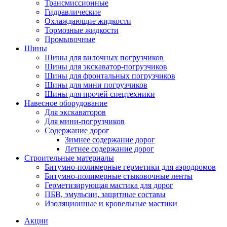
Трансмиссионные
Гидравлические
Охлаждающие жидкости
Тормозные жидкости
Промывочные
Шины
Шины для вилочных погрузчиков
Шины для экскаватор-погрузчиков
Шины для фронтальных погрузчиков
Шины для мини погрузчиков
Шины для прочей спецтехники
Навесное оборудование
Для экскаваторов
Для мини-погрузчиков
Содержание дорог
Зимнее содержание дорог
Летнее содержание дорог
Строительные материалы
Битумно-полимерные герметики для аэродромов
Битумно-полимерные стыковочные ленты
Герметизирующая мастика для дорог
ПБВ, эмульсии, защитные составы
Изоляционные и кровельные мастики
Акции