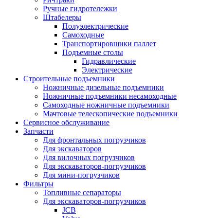
Ручные гидротележки
Штабелеры
Полуэлектрические
Самоходные
Транспортировщики паллет
Подъемные столы
Гидравлические
Электрические
Строительные подъемники
Ножничные дизельные подъемники
Ножничные подъемники несамоходные
Самоходные ножничные подъемники
Мачтовые телескопические подъемники
Сервисное обслуживание
Запчасти
Для фронтальных погрузчиков
Для экскаваторов
Для вилочных погрузчиков
Для экскаваторов-погрузчиков
Для мини-погрузчиков
Фильтры
Топливные сепараторы
Для экскаваторов-погрузчиков
JCB