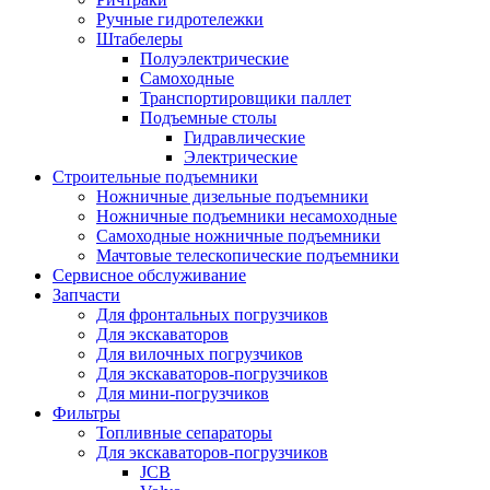
Ручные гидротележки
Штабелеры
Полуэлектрические
Самоходные
Транспортировщики паллет
Подъемные столы
Гидравлические
Электрические
Строительные подъемники
Ножничные дизельные подъемники
Ножничные подъемники несамоходные
Самоходные ножничные подъемники
Мачтовые телескопические подъемники
Сервисное обслуживание
Запчасти
Для фронтальных погрузчиков
Для экскаваторов
Для вилочных погрузчиков
Для экскаваторов-погрузчиков
Для мини-погрузчиков
Фильтры
Топливные сепараторы
Для экскаваторов-погрузчиков
JCB