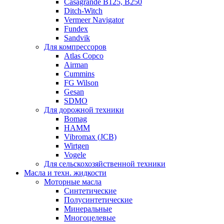
Casagrande B125, B250
Ditch-Witch
Vermeer Navigator
Fundex
Sandvik
Для компрессоров
Atlas Copco
Airman
Cummins
FG Wilson
Gesan
SDMO
Для дорожной техники
Bomag
HAMM
Vibromax (JCB)
Wirtgen
Vogele
Для сельскохозяйственной техники
Масла и техн. жидкости
Моторные масла
Синтетические
Полусинтетические
Минеральные
Многоцелевые