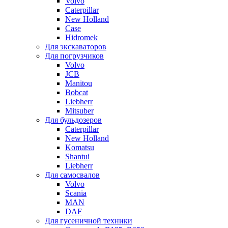
Volvo
Caterpillar
New Holland
Case
Hidromek
Для экскаваторов
Для погрузчиков
Volvo
JCB
Manitou
Bobcat
Liebherr
Mitsuber
Для бульдозеров
Caterpillar
New Holland
Komatsu
Shantui
Liebherr
Для самосвалов
Volvo
Scania
MAN
DAF
Для гусеничной техники