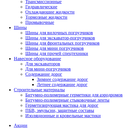
Трансмиссионные
Гидравлические
Охлаждающие жидкости
Тормозные жидкости
Промывочные
Шины
Шины для вилочных погрузчиков
Шины для экскаватор-погрузчиков
Шины для фронтальных погрузчиков
Шины для мини погрузчиков
Шины для прочей спецтехники
Навесное оборудование
Для экскаваторов
Для мини-погрузчиков
Содержание дорог
Зимнее содержание дорог
Летнее содержание дорог
Строительные материалы
Битумно-полимерные герметики для аэродромов
Битумно-полимерные стыковочные ленты
Герметизирующая мастика для дорог
ПБВ, эмульсии, защитные составы
Изоляционные и кровельные мастики
Акции