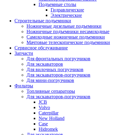
Подъемные столы
Гидравлические
Электрические
Строительные подъемники
Ножничные дизельные подъемники
Ножничные подъемники несамоходные
Самоходные ножничные подъемники
Мачтовые телескопические подъемники
Сервисное обслуживание
Запчасти
Для фронтальных погрузчиков
Для экскаваторов
Для вилочных погрузчиков
Для экскаваторов-погрузчиков
Для мини-погрузчиков
Фильтры
Топливные сепараторы
Для экскаваторов-погрузчиков
JCB
Volvo
Caterpillar
New Holland
Case
Hidromek
Для экскаваторов