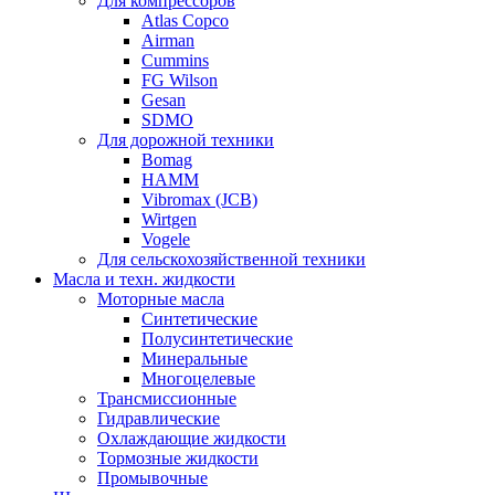
Для компрессоров
Atlas Copco
Airman
Cummins
FG Wilson
Gesan
SDMO
Для дорожной техники
Bomag
HAMM
Vibromax (JCB)
Wirtgen
Vogele
Для сельскохозяйственной техники
Масла и техн. жидкости
Моторные масла
Синтетические
Полусинтетические
Минеральные
Многоцелевые
Трансмиссионные
Гидравлические
Охлаждающие жидкости
Тормозные жидкости
Промывочные