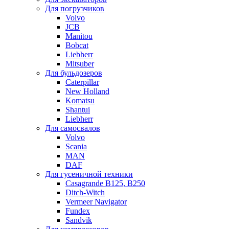
Для погрузчиков
Volvo
JCB
Manitou
Bobcat
Liebherr
Mitsuber
Для бульдозеров
Caterpillar
New Holland
Komatsu
Shantui
Liebherr
Для самосвалов
Volvo
Scania
MAN
DAF
Для гусеничной техники
Casagrande B125, B250
Ditch-Witch
Vermeer Navigator
Fundex
Sandvik