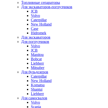
Топливные сепараторы
Для экскаваторов-погрузчиков
JCB
Volvo
Caterpillar
New Holland
Case
Hidromek
Для экскаваторов
Для погрузчиков
Volvo
JCB
Manitou
Bobcat
Liebherr
Mitsuber
Для бульдозеров
Caterpillar
New Holland
Komatsu
Shantui
Liebherr
Для самосвалов
Volvo
Scania