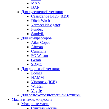
MAN
DAF
Для гусеничной техники
Casagrande B125, B250
Ditch-Witch
Vermeer Navigator
Fundex
Sandvik
Для компрессоров
Atlas Copco
Airman
Cummins
FG Wilson
Gesan
SDMO
Для дорожной техники
Bomag
HAMM
Vibromax (JCB)
Wirtgen
Vogele
Для сельскохозяйственной техники
Масла и техн. жидкости
Моторные масла
Синтетические