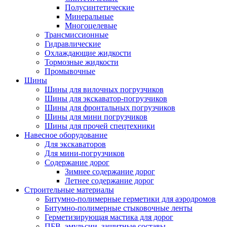
Полусинтетические
Минеральные
Многоцелевые
Трансмиссионные
Гидравлические
Охлаждающие жидкости
Тормозные жидкости
Промывочные
Шины
Шины для вилочных погрузчиков
Шины для экскаватор-погрузчиков
Шины для фронтальных погрузчиков
Шины для мини погрузчиков
Шины для прочей спецтехники
Навесное оборудование
Для экскаваторов
Для мини-погрузчиков
Содержание дорог
Зимнее содержание дорог
Летнее содержание дорог
Строительные материалы
Битумно-полимерные герметики для аэродромов
Битумно-полимерные стыковочные ленты
Герметизирующая мастика для дорог
ПБВ, эмульсии, защитные составы