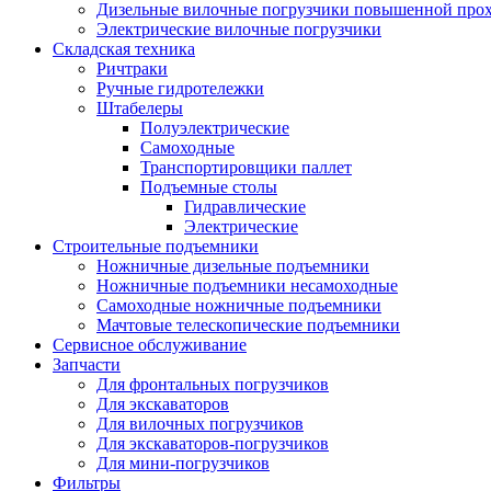
Дизельные вилочные погрузчики повышенной про
Электрические вилочные погрузчики
Складская техника
Ричтраки
Ручные гидротележки
Штабелеры
Полуэлектрические
Самоходные
Транспортировщики паллет
Подъемные столы
Гидравлические
Электрические
Строительные подъемники
Ножничные дизельные подъемники
Ножничные подъемники несамоходные
Самоходные ножничные подъемники
Мачтовые телескопические подъемники
Сервисное обслуживание
Запчасти
Для фронтальных погрузчиков
Для экскаваторов
Для вилочных погрузчиков
Для экскаваторов-погрузчиков
Для мини-погрузчиков
Фильтры