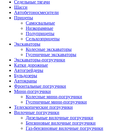
Седельные тягачи
Шасси
Автобетоно­смесители
Прицепы
Самосвальные
Низкорамные
Полуприцепы
Сельхозприцепы
Экскаваторы
Колесные экскаваторы
Гусеничные экскаваторы
Экскаваторы-погрузчики
Катки дорожные
Автогрейдеры
Бульдозеры
Автокраны
Фронтальные погрузчики
Мини-погрузчики
Колесные мини-погрузчики
Гусеничные мини-погрузчики
Телескопические погрузчики
Вилочные погрузчики
Дизельные вилочные погрузчики
Бензиновые вилочные погрузчики
Газ-бензиновые вилочные погрузчики