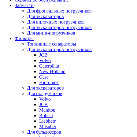
Запчасти
Для фронтальных погрузчиков
Для экскаваторов
Для вилочных погрузчиков
Для экскаваторов-погрузчиков
Для мини-погрузчиков
Фильтры
Топливные сепараторы
Для экскаваторов-погрузчиков
JCB
Volvo
Caterpillar
New Holland
Case
Hidromek
Для экскаваторов
Для погрузчиков
Volvo
JCB
Manitou
Bobcat
Liebherr
Mitsuber
Для бульдозеров