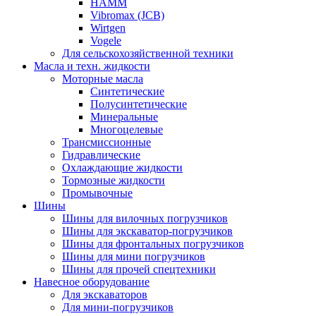
HAMM
Vibromax (JCB)
Wirtgen
Vogele
Для сельскохозяйственной техники
Масла и техн. жидкости
Моторные масла
Синтетические
Полусинтетические
Минеральные
Многоцелевые
Трансмиссионные
Гидравлические
Охлаждающие жидкости
Тормозные жидкости
Промывочные
Шины
Шины для вилочных погрузчиков
Шины для экскаватор-погрузчиков
Шины для фронтальных погрузчиков
Шины для мини погрузчиков
Шины для прочей спецтехники
Навесное оборудование
Для экскаваторов
Для мини-погрузчиков