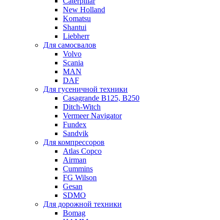
Caterpillar
New Holland
Komatsu
Shantui
Liebherr
Для самосвалов
Volvo
Scania
MAN
DAF
Для гусеничной техники
Casagrande B125, B250
Ditch-Witch
Vermeer Navigator
Fundex
Sandvik
Для компрессоров
Atlas Copco
Airman
Cummins
FG Wilson
Gesan
SDMO
Для дорожной техники
Bomag