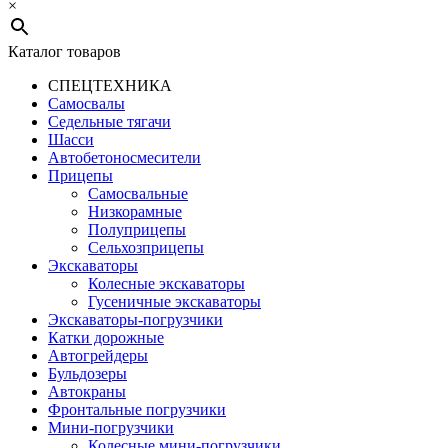
×
Каталог товаров
СПЕЦТЕХНИКА
Самосвалы
Седельные тягачи
Шасси
Автобетоно­смесители
Прицепы
Самосвальные
Низкорамные
Полуприцепы
Сельхозприцепы
Экскаваторы
Колесные экскаваторы
Гусеничные экскаваторы
Экскаваторы-погрузчики
Катки дорожные
Автогрейдеры
Бульдозеры
Автокраны
Фронтальные погрузчики
Мини-погрузчики
Колесные мини-погрузчики