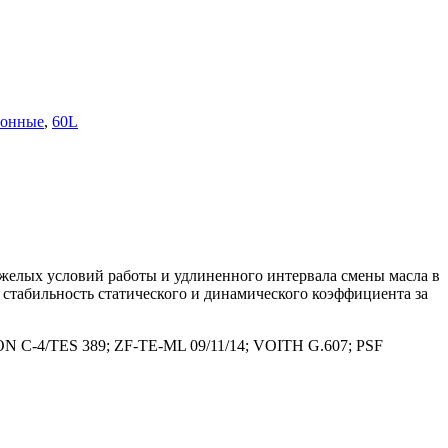
ионные
,
60L
желых условий работы и удлиненного интервала смены масла в
стабильность статического и динамического коэффициента за
C-4/TES 389; ZF-TE-ML 09/11/14; VOITH G.607; PSF