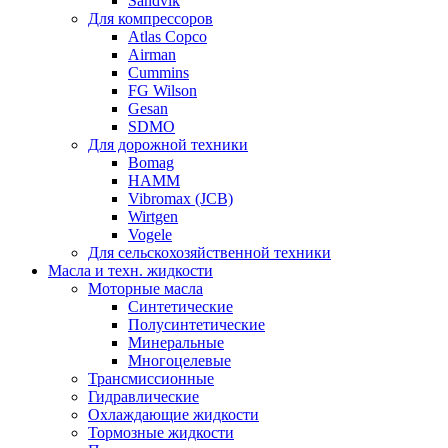
Sandvik
Для компрессоров
Atlas Copco
Airman
Cummins
FG Wilson
Gesan
SDMO
Для дорожной техники
Bomag
HAMM
Vibromax (JCB)
Wirtgen
Vogele
Для сельскохозяйственной техники
Масла и техн. жидкости
Моторные масла
Синтетические
Полусинтетические
Минеральные
Многоцелевые
Трансмиссионные
Гидравлические
Охлаждающие жидкости
Тормозные жидкости