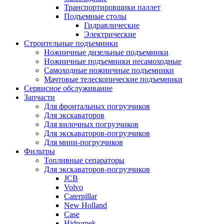
Транспортировщики паллет
Подъемные столы
Гидравлические
Электрические
Строительные подъемники
Ножничные дизельные подъемники
Ножничные подъемники несамоходные
Самоходные ножничные подъемники
Мачтовые телескопические подъемники
Сервисное обслуживание
Запчасти
Для фронтальных погрузчиков
Для экскаваторов
Для вилочных погрузчиков
Для экскаваторов-погрузчиков
Для мини-погрузчиков
Фильтры
Топливные сепараторы
Для экскаваторов-погрузчиков
JCB
Volvo
Caterpillar
New Holland
Case
Hidromek