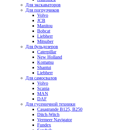
Для экскаваторов
Для погрузчиков
Volvo
JCB
Manitou
Bobcat
Liebherr
Mitsuber
Для бульдозеров
Caterpillar
New Holland
Komatsu
Shantui
Liebherr
Для самосвалов
Volvo
Scania
MAN
DAF
Для гусеничной техники
Casagrande B125, B250
Ditch-Witch
Vermeer Navigator
Fundex