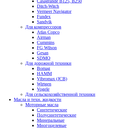
Casagrande B125, B250
Ditch-Witch
Vermeer Navigator
Fundex
Sandvik
Для компрессоров
Atlas Copco
Airman
Cummins
FG Wilson
Gesan
SDMO
Для дорожной техники
Bomag
HAMM
Vibromax (JCB)
Wirtgen
Vogele
Для сельскохозяйственной техники
Масла и техн. жидкости
Моторные масла
Синтетические
Полусинтетические
Минеральные
Многоцелевые