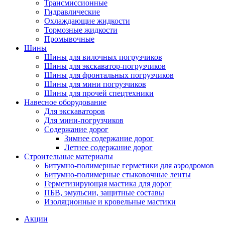
Трансмиссионные
Гидравлические
Охлаждающие жидкости
Тормозные жидкости
Промывочные
Шины
Шины для вилочных погрузчиков
Шины для экскаватор-погрузчиков
Шины для фронтальных погрузчиков
Шины для мини погрузчиков
Шины для прочей спецтехники
Навесное оборудование
Для экскаваторов
Для мини-погрузчиков
Содержание дорог
Зимнее содержание дорог
Летнее содержание дорог
Строительные материалы
Битумно-полимерные герметики для аэродромов
Битумно-полимерные стыковочные ленты
Герметизирующая мастика для дорог
ПБВ, эмульсии, защитные составы
Изоляционные и кровельные мастики
Акции