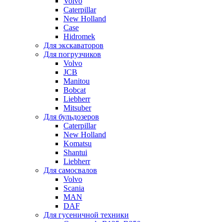
Volvo
Caterpillar
New Holland
Case
Hidromek
Для экскаваторов
Для погрузчиков
Volvo
JCB
Manitou
Bobcat
Liebherr
Mitsuber
Для бульдозеров
Caterpillar
New Holland
Komatsu
Shantui
Liebherr
Для самосвалов
Volvo
Scania
MAN
DAF
Для гусеничной техники