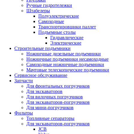
Ручные гидротележки
Штабелеры
Полуэлектрические
Самоходные
Транспортировщики паллет
Подъемные столы
Гидравлические
Электрические
Строительные подъемники
Ножничные дизельные подъемники
Ножничные подъемники несамоходные
Самоходные ножничные подъемники
Мачтовые телескопические подъемники
Сервисное обслуживание
Запчасти
Для фронтальных погрузчиков
Для экскаваторов
Для вилочных погрузчиков
Для экскаваторов-погрузчиков
Для мини-погрузчиков
Фильтры
Топливные сепараторы
Для экскаваторов-погрузчиков
JCB