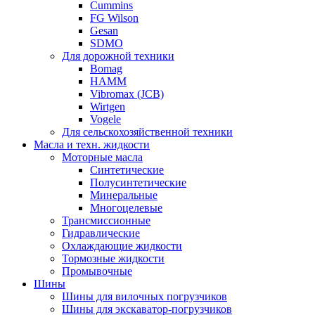
Cummins
FG Wilson
Gesan
SDMO
Для дорожной техники
Bomag
HAMM
Vibromax (JCB)
Wirtgen
Vogele
Для сельскохозяйственной техники
Масла и техн. жидкости
Моторные масла
Синтетические
Полусинтетические
Минеральные
Многоцелевые
Трансмиссионные
Гидравлические
Охлаждающие жидкости
Тормозные жидкости
Промывочные
Шины
Шины для вилочных погрузчиков
Шины для экскаватор-погрузчиков