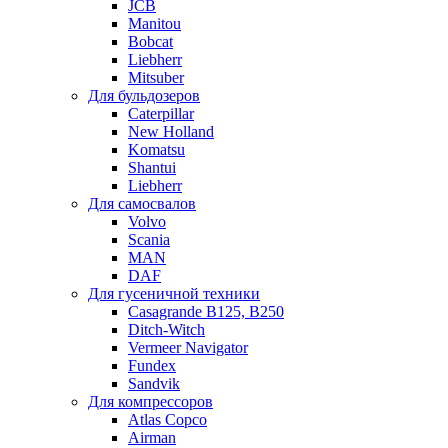
JCB
Manitou
Bobcat
Liebherr
Mitsuber
Для бульдозеров
Caterpillar
New Holland
Komatsu
Shantui
Liebherr
Для самосвалов
Volvo
Scania
MAN
DAF
Для гусеничной техники
Casagrande B125, B250
Ditch-Witch
Vermeer Navigator
Fundex
Sandvik
Для компрессоров
Atlas Copco
Airman