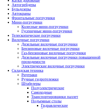
Катки дорожные
Автогрейдеры
Бульдозеры
Автокраны
Фронтальные погрузчики
Мини-погрузчики
Колесные мини-погрузчики
Гусеничные мини-погрузчики
Телескопические погрузчики
Вилочные погрузчики
Дизельные вилочные погрузчики
Бензиновые вилочные погрузчики
Газ-бензиновые вилочные погрузчики
Дизельные вилочные погрузчики повышенной
проходимости
Электрические вилочные погрузчики
Складская техника
Ричтраки
Ручные гидротележки
Штабелеры
Полуэлектрические
Самоходные
Транспортировщики паллет
Подъемные столы
Гидравлические