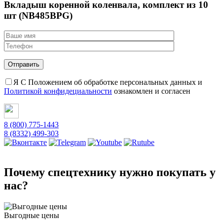
(NB485BPG)
Вкладыш коренной коленвала, комплект из 10
шт (NB485BPG)
Я С Положением об обработке персональных данных и
Политикой конфидециальности
ознакомлен и согласен
8 (800) 775-1443
8 (8332) 499-303
Почему спецтехнику нужно покупать у
нас?
Выгодные цены