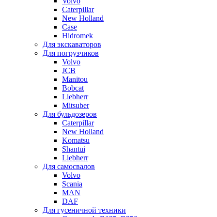
Volvo
Caterpillar
New Holland
Case
Hidromek
Для экскаваторов
Для погрузчиков
Volvo
JCB
Manitou
Bobcat
Liebherr
Mitsuber
Для бульдозеров
Caterpillar
New Holland
Komatsu
Shantui
Liebherr
Для самосвалов
Volvo
Scania
MAN
DAF
Для гусеничной техники