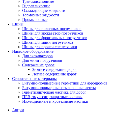
Трансмиссионные
Гидравлические
Охлаждающие жидкости
Тормозные жидкости
Промывочные
Шины
Шины для вилочных погрузчиков
Шины для экскаватор-погрузчиков
Шины для фронтальных погрузчиков
Шины для мини погрузчиков
Шины для прочей спецтехники
Навесное оборудование
Для экскаваторов
Для мини-погрузчиков
Содержание дорог
Зимнее содержание дорог
Летнее содержание дорог
Строительные материалы
Битумно-полимерные герметики для аэродромов
Битумно-полимерные стыковочные ленты
Герметизирующая мастика для дорог
ПБВ, эмульсии, защитные составы
Изоляционные и кровельные мастики
Акции