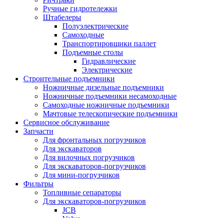
Ручные гидротележки
Штабелеры
Полуэлектрические
Самоходные
Транспортировщики паллет
Подъемные столы
Гидравлические
Электрические
Строительные подъемники
Ножничные дизельные подъемники
Ножничные подъемники несамоходные
Самоходные ножничные подъемники
Мачтовые телескопические подъемники
Сервисное обслуживание
Запчасти
Для фронтальных погрузчиков
Для экскаваторов
Для вилочных погрузчиков
Для экскаваторов-погрузчиков
Для мини-погрузчиков
Фильтры
Топливные сепараторы
Для экскаваторов-погрузчиков
JCB