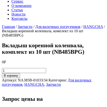
Сервис
О компании
Статьи
Новости
Контакты
Главная
/
Запчасти
/
Для вилочных погрузчиков
/
HANGCHA
/
Вкладыш коренной коленвала, комплект из 10 шт
(NB485BPG)
Вкладыш коренной коленвала,
комплект из 10 шт (NB485BPG)
0
Р
Количество
товара
В корзину
Вкладыш
Артикул:
NA385B-01033/34
Категории:
Для вилочных
коренной
погрузчиков
,
HANGCHA
,
Запчасти
коленвала,
комплект
из
Запрос цены на
10
шт