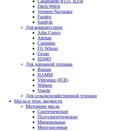
Casagrande B125, B250
Ditch-Witch
Vermeer Navigator
Fundex
Sandvik
Для компрессоров
Atlas Copco
Airman
Cummins
FG Wilson
Gesan
SDMO
Для дорожной техники
Bomag
HAMM
Vibromax (JCB)
Wirtgen
Vogele
Для сельскохозяйственной техники
Масла и техн. жидкости
Моторные масла
Синтетические
Полусинтетические
Минеральные
Многоцелевые