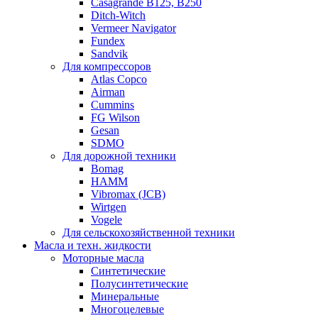
Casagrande B125, B250
Ditch-Witch
Vermeer Navigator
Fundex
Sandvik
Для компрессоров
Atlas Copco
Airman
Cummins
FG Wilson
Gesan
SDMO
Для дорожной техники
Bomag
HAMM
Vibromax (JCB)
Wirtgen
Vogele
Для сельскохозяйственной техники
Масла и техн. жидкости
Моторные масла
Синтетические
Полусинтетические
Минеральные
Многоцелевые