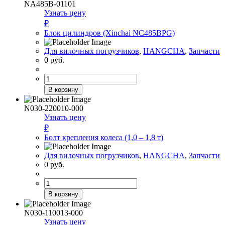
управления
NA485B-01101
(1,0
Узнать цену
–
₽
3,5
Блок цилиндров (Xinchai NC485BPG)
т)
HC
Для вилочных погрузчиков
,
HANGCHA
,
Запчасти
R
0
руб.
Количество
товара
В корзину
Блок
цилиндров
N030-220010-000
(Xinchai
Узнать цену
NC485BPG)
₽
Болт крепления колеса (1,0 – 1,8 т)
Для вилочных погрузчиков
,
HANGCHA
,
Запчасти
0
руб.
Количество
товара
В корзину
Болт
крепления
N030-110013-000
колеса
Узнать цену