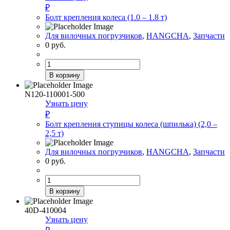
(1,0
₽
–
Болт крепления колеса (1.0 – 1.8 т)
1,8
т)
Для вилочных погрузчиков
,
HANGCHA
,
Запчасти
0
руб.
Количество
товара
В корзину
Болт
крепления
N120-110001-500
колеса
Узнать цену
(1.0
₽
–
Болт крепления ступицы колеса (шпилька) (2,0 –
1.8
2,5 т)
т)
Для вилочных погрузчиков
,
HANGCHA
,
Запчасти
0
руб.
Количество
товара
В корзину
Болт
крепления
40D-410004
ступицы
Узнать цену
колеса