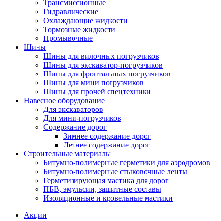
Трансмиссионные
Гидравлические
Охлаждающие жидкости
Тормозные жидкости
Промывочные
Шины
Шины для вилочных погрузчиков
Шины для экскаватор-погрузчиков
Шины для фронтальных погрузчиков
Шины для мини погрузчиков
Шины для прочей спецтехники
Навесное оборудование
Для экскаваторов
Для мини-погрузчиков
Содержание дорог
Зимнее содержание дорог
Летнее содержание дорог
Строительные материалы
Битумно-полимерные герметики для аэродромов
Битумно-полимерные стыковочные ленты
Герметизирующая мастика для дорог
ПБВ, эмульсии, защитные составы
Изоляционные и кровельные мастики
Акции