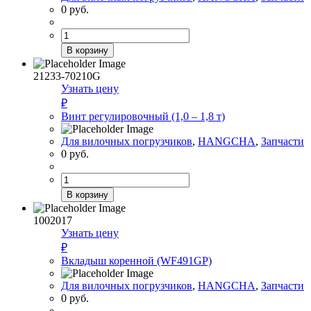
0
руб.
Количество
товара
В корзину
Венец
маховика(LR4B3-
21233-70210G
22
Узнать цену
/4108)
₽
Винт регулировочный (1,0 – 1,8 т)
Для вилочных погрузчиков
,
HANGCHA
,
Запчасти
0
руб.
Количество
товара
В корзину
Винт
регулировочный
1002017
(1,0
Узнать цену
–
₽
1,8
Вкладыш коренной (WF491GP)
т)
Для вилочных погрузчиков
,
HANGCHA
,
Запчасти
0
руб.