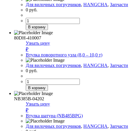
Для вилочных погрузчиков
,
HANGCHA
,
Запчасти
0
руб.
Количество
товара
В корзину
Втулка
крепления
80DH-410007
заднего
Узнать цену
моста
₽
(8,0
Втулка поворотного узла (8,0 – 10,0 т)
–
10,0
Для вилочных погрузчиков
,
HANGCHA
,
Запчасти
т)
0
руб.
Количество
товара
В корзину
Втулка
поворотного
NB385B-04202
узла
Узнать цену
(8,0
₽
–
Втулка шатуна (NB485BPG)
10,0
т)
Для вилочных погрузчиков
,
HANGCHA
,
Запчасти