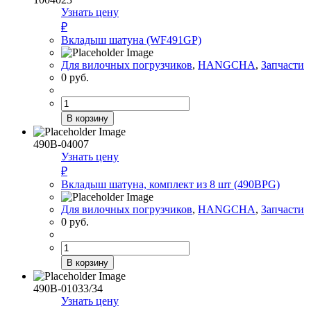
мачты
Узнать цену
(2,0
₽
–
Вкладыш шатуна (WF491GP)
3,5
т)
Для вилочных погрузчиков
,
HANGCHA
,
Запчасти
0
руб.
Количество
товара
В корзину
Вкладыш
шатуна
490B-04007
(WF491GP)
Узнать цену
₽
Вкладыш шатуна, комплект из 8 шт (490BPG)
Для вилочных погрузчиков
,
HANGCHA
,
Запчасти
0
руб.
Количество
товара
В корзину
Вкладыш
шатуна,
490B-01033/34
комплект
Узнать цену
из