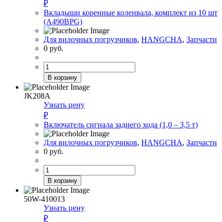
₽
8
Вкладыши коренные коленвала, комплект из 10 шт
шт
(A490BPG)
(490BPG)
Для вилочных погрузчиков
,
HANGCHA
,
Запчасти
0
руб.
Количество
товара
В корзину
Вкладыши
коренные
JK208A
коленвала,
Узнать цену
комплект
₽
из
Включатель сигнала заднего хода (1,0 – 3,5 т)
10
шт
Для вилочных погрузчиков
,
HANGCHA
,
Запчасти
(A490BPG)
0
руб.
Количество
товара
В корзину
Включатель
сигнала
50W-410013
заднего
Узнать цену
хода
₽