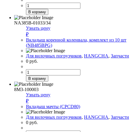
Количество
товара
В корзину
Вкладыш
коренной
NA385B-01033/34
(WF491GP)
Узнать цену
₽
Вкладыш коренной коленвала, комплект из 10 шт
(NB485BPG)
Для вилочных погрузчиков
,
HANGCHA
,
Запчасти
0
руб.
Количество
товара
В корзину
Вкладыш
коренной
8M3-100003
коленвала,
Узнать цену
комплект
₽
из
Вкладыш мачты (CPCD80)
10
шт
Для вилочных погрузчиков
,
HANGCHA
,
Запчасти
(NB485BPG)
0
руб.