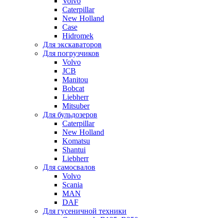
Volvo
Caterpillar
New Holland
Case
Hidromek
Для экскаваторов
Для погрузчиков
Volvo
JCB
Manitou
Bobcat
Liebherr
Mitsuber
Для бульдозеров
Caterpillar
New Holland
Komatsu
Shantui
Liebherr
Для самосвалов
Volvo
Scania
MAN
DAF
Для гусеничной техники