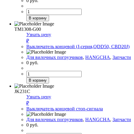
0
руб.
Количество
товара
В корзину
Втулка
шатуна
TM1308-G00
(NB485BPG)
Узнать цену
₽
Выключатель концевой (J-серия,QDD50, CBD20J)
Для вилочных погрузчиков
,
HANGCHA
,
Запчасти
0
руб.
Количество
товара
В корзину
Выключатель
концевой (J-
JK231C
серия,QDD50,
Узнать цену
CBD20J)
₽
Выключатель концевой стоп-сигнала
Для вилочных погрузчиков
,
HANGCHA
,
Запчасти
0
руб.