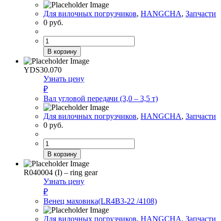
Для вилочных погрузчиков
,
HANGCHA
,
Запчасти
0
руб.
Количество
товара
В корзину
Вал
угловой
YDS30.070
передачи
Узнать цену
(1,0
₽
–
Вал угловой передачи (3,0 – 3,5 т)
1,8
т)
Для вилочных погрузчиков
,
HANGCHA
,
Запчасти
0
руб.
Количество
товара
В корзину
Вал
угловой
R040004 (I) – ring gear
передачи
Узнать цену
(3,0
₽
–
Венец маховика(LR4B3-22 /4108)
3,5
т)
Для вилочных погрузчиков
,
HANGCHA
,
Запчасти