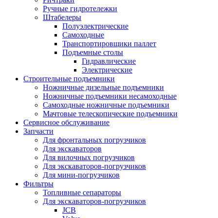
Ручные гидротележки
Штабелеры
Полуэлектрические
Самоходные
Транспортировщики паллет
Подъемные столы
Гидравлические
Электрические
Строительные подъемники
Ножничные дизельные подъемники
Ножничные подъемники несамоходные
Самоходные ножничные подъемники
Мачтовые телескопические подъемники
Сервисное обслуживание
Запчасти
Для фронтальных погрузчиков
Для экскаваторов
Для вилочных погрузчиков
Для экскаваторов-погрузчиков
Для мини-погрузчиков
Фильтры
Топливные сепараторы
Для экскаваторов-погрузчиков
JCB