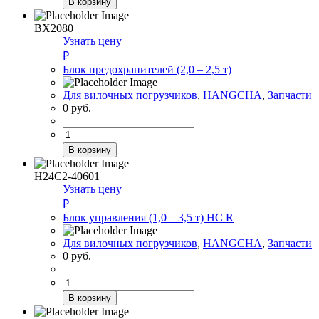
В корзину
Барабан
тормозной
BX2080
(4,0
Узнать цену
–
₽
5,0
Блок предохранителей (2,0 – 2,5 т)
т)
Для вилочных погрузчиков
,
HANGCHA
,
Запчасти
0
руб.
Количество
товара
В корзину
Блок предохранителей (2,0 –
2,5 т)
H24C2-40601
Узнать цену
₽
Блок управления (1,0 – 3,5 т) HC R
Для вилочных погрузчиков
,
HANGCHA
,
Запчасти
0
руб.
Количество
товара
В корзину
Блок