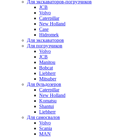
Для экскаваторов-погрузчиков
JCB
Volvo
Caterpillar
New Holland
Case
Hidromek
Для экскаваторов
Для погрузчиков
Volvo
JCB
Manitou
Bobcat
Liebherr
Mitsuber
Для бульдозеров
Caterpillar
New Holland
Komatsu
Shantui
Liebherr
Для самосвалов
Volvo
Scania
MAN