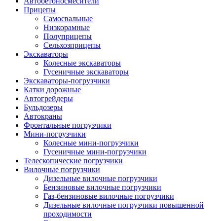
Автобетоно­смесители
Прицепы
Самосвальные
Низкорамные
Полуприцепы
Сельхозприцепы
Экскаваторы
Колесные экскаваторы
Гусеничные экскаваторы
Экскаваторы-погрузчики
Катки дорожные
Автогрейдеры
Бульдозеры
Автокраны
Фронтальные погрузчики
Мини-погрузчики
Колесные мини-погрузчики
Гусеничные мини-погрузчики
Телескопические погрузчики
Вилочные погрузчики
Дизельные вилочные погрузчики
Бензиновые вилочные погрузчики
Газ-бензиновые вилочные погрузчики
Дизельные вилочные погрузчики повышенной
проходимости