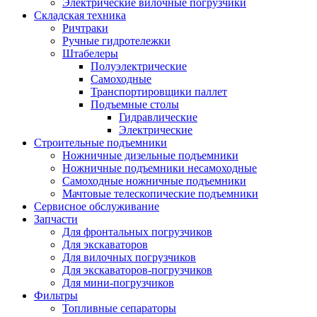
Электрические вилочные погрузчики
Складская техника
Ричтраки
Ручные гидротележки
Штабелеры
Полуэлектрические
Самоходные
Транспортировщики паллет
Подъемные столы
Гидравлические
Электрические
Строительные подъемники
Ножничные дизельные подъемники
Ножничные подъемники несамоходные
Самоходные ножничные подъемники
Мачтовые телескопические подъемники
Сервисное обслуживание
Запчасти
Для фронтальных погрузчиков
Для экскаваторов
Для вилочных погрузчиков
Для экскаваторов-погрузчиков
Для мини-погрузчиков
Фильтры
Топливные сепараторы