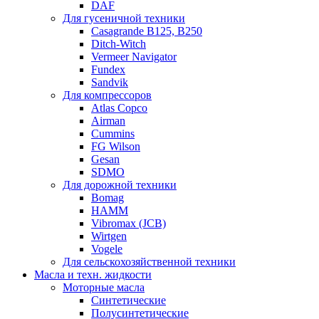
DAF
Для гусеничной техники
Casagrande B125, B250
Ditch-Witch
Vermeer Navigator
Fundex
Sandvik
Для компрессоров
Atlas Copco
Airman
Cummins
FG Wilson
Gesan
SDMO
Для дорожной техники
Bomag
HAMM
Vibromax (JCB)
Wirtgen
Vogele
Для сельскохозяйственной техники
Масла и техн. жидкости
Моторные масла
Синтетические
Полусинтетические