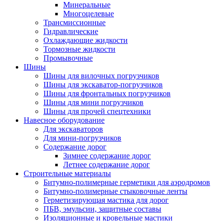
Минеральные
Многоцелевые
Трансмиссионные
Гидравлические
Охлаждающие жидкости
Тормозные жидкости
Промывочные
Шины
Шины для вилочных погрузчиков
Шины для экскаватор-погрузчиков
Шины для фронтальных погрузчиков
Шины для мини погрузчиков
Шины для прочей спецтехники
Навесное оборудование
Для экскаваторов
Для мини-погрузчиков
Содержание дорог
Зимнее содержание дорог
Летнее содержание дорог
Строительные материалы
Битумно-полимерные герметики для аэродромов
Битумно-полимерные стыковочные ленты
Герметизирующая мастика для дорог
ПБВ, эмульсии, защитные составы
Изоляционные и кровельные мастики