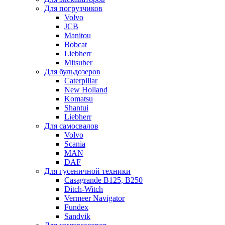
Для погрузчиков
Volvo
JCB
Manitou
Bobcat
Liebherr
Mitsuber
Для бульдозеров
Caterpillar
New Holland
Komatsu
Shantui
Liebherr
Для самосвалов
Volvo
Scania
MAN
DAF
Для гусеничной техники
Casagrande B125, B250
Ditch-Witch
Vermeer Navigator
Fundex
Sandvik