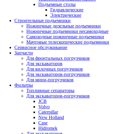
Подъемные столы
Гидравлические
Электрические
Строительные подъемники
Ножничные дизельные подъемники
Ножничные подъемники несамоходные
Самоходные ножничные подъемники
Мачтовые телескопические подъемники
Сервисное обслуживание
Запчасти
Для фронтальных погрузчиков
Для экскаваторов
Для вилочных погрузчиков
Для экскаваторов-погрузчиков
Для мини-погрузчиков
Фильтры
Топливные сепараторы
Для экскаваторов-погрузчиков
JCB
Volvo
Caterpillar
New Holland
Case
Hidromek
Для экскаваторов