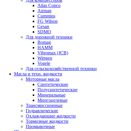
Для компрессоров
Atlas Copco
Airman
Cummins
FG Wilson
Gesan
SDMO
Для дорожной техники
Bomag
HAMM
Vibromax (JCB)
Wirtgen
Vogele
Для сельскохозяйственной техники
Масла и техн. жидкости
Моторные масла
Синтетические
Полусинтетические
Минеральные
Многоцелевые
Трансмиссионные
Гидравлические
Охлаждающие жидкости
Тормозные жидкости
Промывочные