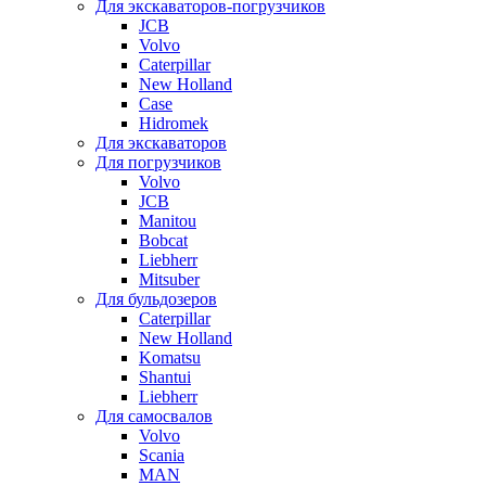
Для экскаваторов-погрузчиков
JCB
Volvo
Caterpillar
New Holland
Case
Hidromek
Для экскаваторов
Для погрузчиков
Volvo
JCB
Manitou
Bobcat
Liebherr
Mitsuber
Для бульдозеров
Caterpillar
New Holland
Komatsu
Shantui
Liebherr
Для самосвалов
Volvo
Scania
MAN