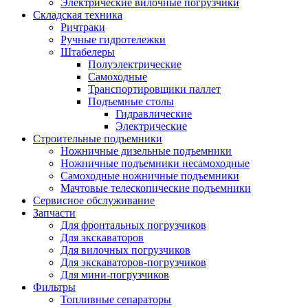
Электрические вилочные погрузчики
Складская техника
Ричтраки
Ручные гидротележки
Штабелеры
Полуэлектрические
Самоходные
Транспортировщики паллет
Подъемные столы
Гидравлические
Электрические
Строительные подъемники
Ножничные дизельные подъемники
Ножничные подъемники несамоходные
Самоходные ножничные подъемники
Мачтовые телескопические подъемники
Сервисное обслуживание
Запчасти
Для фронтальных погрузчиков
Для экскаваторов
Для вилочных погрузчиков
Для экскаваторов-погрузчиков
Для мини-погрузчиков
Фильтры
Топливные сепараторы