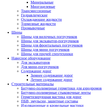
Минеральные
Многоцелевые
Трансмиссионные
Гидравлические
Охлаждающие жидкости
Тормозные жидкости
Промывочные
Шины
Шины для вилочных погрузчиков
Шины для экскаватор-погрузчиков
Шины для фронтальных погрузчиков
Шины для мини погрузчиков
Шины для прочей спецтехники
Навесное оборудование
Для экскаваторов
Для мини-погрузчиков
Содержание дорог
Зимнее содержание дорог
Летнее содержание дорог
Строительные материалы
Битумно-полимерные герметики для аэродромов
Битумно-полимерные стыковочные ленты
Герметизирующая мастика для дорог
ПБВ, эмульсии, защитные составы
Изоляционные и кровельные мастики