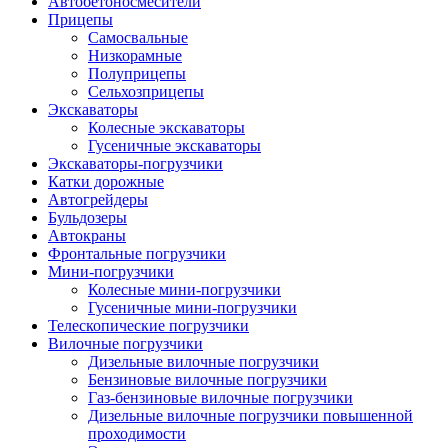
Автобетоно­смесители
Прицепы
Самосвальные
Низкорамные
Полуприцепы
Сельхозприцепы
Экскаваторы
Колесные экскаваторы
Гусеничные экскаваторы
Экскаваторы-погрузчики
Катки дорожные
Автогрейдеры
Бульдозеры
Автокраны
Фронтальные погрузчики
Мини-погрузчики
Колесные мини-погрузчики
Гусеничные мини-погрузчики
Телескопические погрузчики
Вилочные погрузчики
Дизельные вилочные погрузчики
Бензиновые вилочные погрузчики
Газ-бензиновые вилочные погрузчики
Дизельные вилочные погрузчики повышенной
проходимости