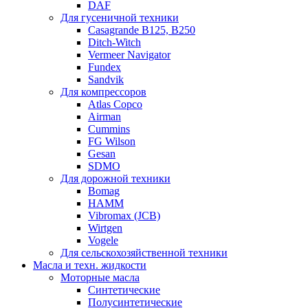
DAF
Для гусеничной техники
Casagrande B125, B250
Ditch-Witch
Vermeer Navigator
Fundex
Sandvik
Для компрессоров
Atlas Copco
Airman
Cummins
FG Wilson
Gesan
SDMO
Для дорожной техники
Bomag
HAMM
Vibromax (JCB)
Wirtgen
Vogele
Для сельскохозяйственной техники
Масла и техн. жидкости
Моторные масла
Синтетические
Полусинтетические