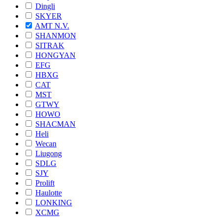
Dingli
SKYER
AMT N.V.
SHANMON
SITRAK
HONGYAN
EFG
HBXG
CAT
MST
GTWY
HOWO
SHACMAN
Heli
Wecan
Liugong
SDLG
SJY
Prolift
Haulotte
LONKING
XCMG