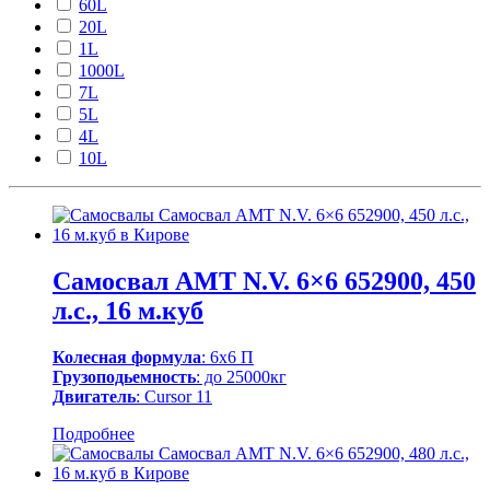
60L
20L
1L
1000L
7L
5L
4L
10L
Самосвал AMT N.V. 6×6 652900, 450
л.с., 16 м.куб
Колесная формула
: 6х6 П
Грузоподьемность
: до 25000кг
Двигатель
: Cursor 11
Подробнее