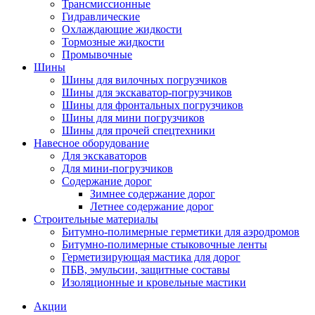
Трансмиссионные
Гидравлические
Охлаждающие жидкости
Тормозные жидкости
Промывочные
Шины
Шины для вилочных погрузчиков
Шины для экскаватор-погрузчиков
Шины для фронтальных погрузчиков
Шины для мини погрузчиков
Шины для прочей спецтехники
Навесное оборудование
Для экскаваторов
Для мини-погрузчиков
Содержание дорог
Зимнее содержание дорог
Летнее содержание дорог
Строительные материалы
Битумно-полимерные герметики для аэродромов
Битумно-полимерные стыковочные ленты
Герметизирующая мастика для дорог
ПБВ, эмульсии, защитные составы
Изоляционные и кровельные мастики
Акции