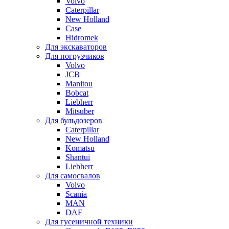
Volvo
Caterpillar
New Holland
Case
Hidromek
Для экскаваторов
Для погрузчиков
Volvo
JCB
Manitou
Bobcat
Liebherr
Mitsuber
Для бульдозеров
Caterpillar
New Holland
Komatsu
Shantui
Liebherr
Для самосвалов
Volvo
Scania
MAN
DAF
Для гусеничной техники