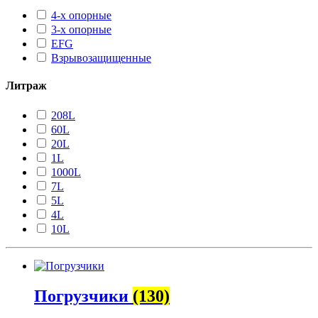
4-х опорные
3-х опорные
EFG
Взрывозащищенные
Литраж
208L
60L
20L
1L
1000L
7L
5L
4L
10L
Погрузчики
(130)