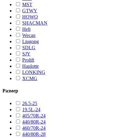
MST
GTWY
HOWO
SHACMAN
Heli
Wecan
Liugong
SDLG
SJY
Prolift
Haulotte
LONKING
XCMG
Размер
26.5-25
19.5L-24
405/70R-24
440/80R-24
460/70R-24
440/80R-28