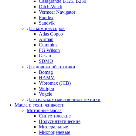
Casagrande B125, B250
Ditch-Witch
Vermeer Navigator
Fundex
Sandvik
Для компрессоров
Atlas Copco
Airman
Cummins
FG Wilson
Gesan
SDMO
Для дорожной техники
Bomag
HAMM
Vibromax (JCB)
Wirtgen
Vogele
Для сельскохозяйственной техники
Масла и техн. жидкости
Моторные масла
Синтетические
Полусинтетические
Минеральные
Многоцелевые