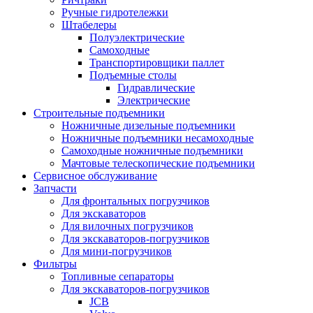
Ручные гидротележки
Штабелеры
Полуэлектрические
Самоходные
Транспортировщики паллет
Подъемные столы
Гидравлические
Электрические
Строительные подъемники
Ножничные дизельные подъемники
Ножничные подъемники несамоходные
Самоходные ножничные подъемники
Мачтовые телескопические подъемники
Сервисное обслуживание
Запчасти
Для фронтальных погрузчиков
Для экскаваторов
Для вилочных погрузчиков
Для экскаваторов-погрузчиков
Для мини-погрузчиков
Фильтры
Топливные сепараторы
Для экскаваторов-погрузчиков
JCB